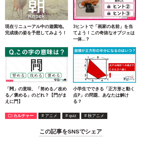
現在リニューアル中の遊園地。
3ヒントで「画家の名前」を当
完成後の姿を予想してみよう！
てよう！この奇抜なオブジェは
一体…？
「闁」の意味、「努める／改め
小学生でできる「正方形と動く
る／褒める」のどれ？【門がま
点P」の問題、あなたは解け
えに門】
る？
カルチャー
#
アニメ
#
quiz
#
秋アニメ
この記事をSNSでシェア