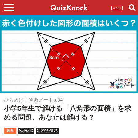
ログイン
ひらめけ！算数ノートp.94
小学5年生で解ける「八角形の面積」を求
める問題、あなたは解ける？
理系
松林 陸
2023.08.23