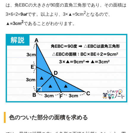
は、角EBCの大きさが90度の直角三角形であり、その面積は
2
3×6÷2=
9㎠
です。以上より、3×▲=9cm
となるので、
2
▲
=3cm
であることがわかります。
色のついた部分の面積を求める