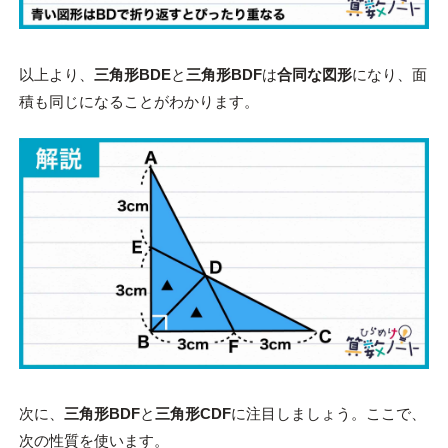
以上より、
三角形BDE
と
三角形BDF
は
合同な図形
になり、面
積も同じになることがわかります。
次に、
三角形BDF
と
三角形CDF
に注目しましょう。ここで、
次の性質を使います。