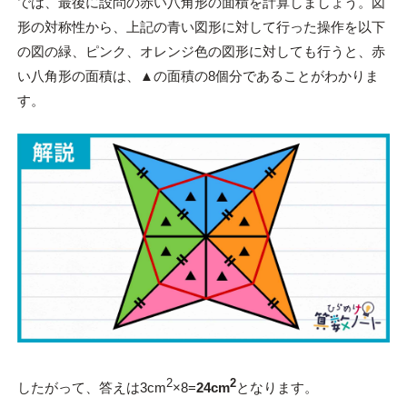
では、最後に設問の赤い八角形の面積を計算しましょう。図
形の対称性から、上記の青い図形に対して行った操作を以下
の図の緑、ピンク、オレンジ色の図形に対しても行うと、赤
い八角形の面積は、▲の面積の8個分であることがわかりま
す。
2
2
したがって、答えは3cm
×8=
24cm
となります。