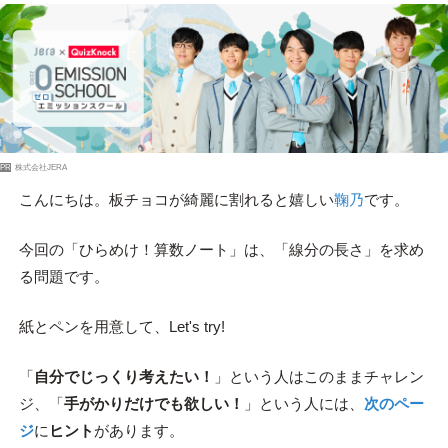
PR
株式会社JERA
こんにちは。板チョコが綺麗に割れると嬉しい
鞠乃
です。
今回の「ひらめけ！算数ノート」は、「線分の長さ」を求め
る問題です。
紙とペンを用意して、Let's try!
「
自分でじっくり考えたい！
」という人はこのままチャレン
ジ、「
手がかりだけでも欲しい！
」という人には、
次のペー
ジ
に
ヒント
があります。