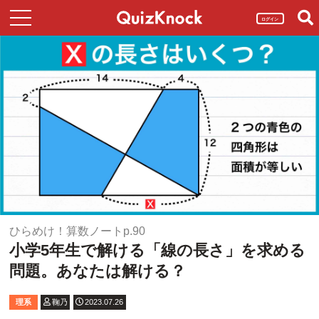
ログイン
ひらめけ！算数ノートp.90
小学5年生で解ける「線の長さ」を求める
問題。あなたは解ける？
理系
鞠乃
2023.07.26