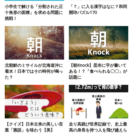
小学生で解ける「分割された正
「？」に入る漢字はなに？和同
十角形の面積」を求める問題に
開珎パズル170
挑戦！
北朝鮮のミサイルが北海道沖に
【朝Knock】昆布に字が書いて
着水！日本ではその時何が鳴っ
ある！？「食べられる〇〇」が
た？
話題に
【クイズ】日本古来の美しい言
走り高跳び世界記録で、史上最
葉「雅語」を味わう【美】
高の身長を持つ人を飛び越えら