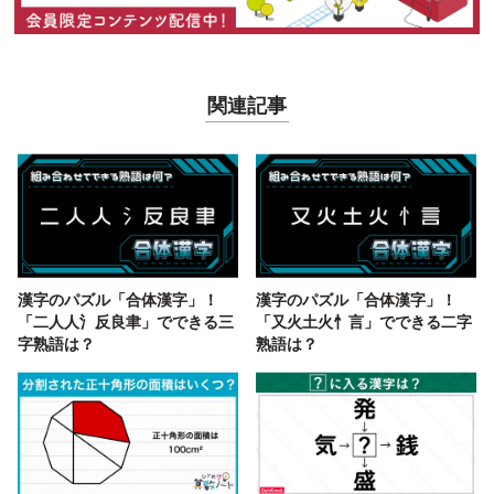
関連記事
漢字のパズル「合体漢字」！
漢字のパズル「合体漢字」！
「二人人氵反良聿」でできる三
「又火土火忄言」でできる二字
字熟語は？
熟語は？