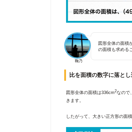
図形全体の面積か
の面積も求める
鞠乃
比を面積の数字に落とし
2
図形全体の面積は336cm
なので
きます。
したがって、大きい正方形の面