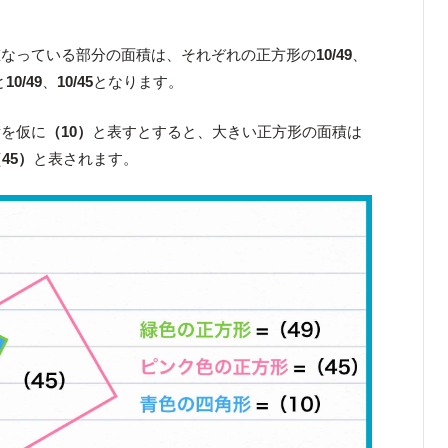
重なっている部分の面積は、それぞれの正方形の
10/49
、
と
10/49
、
10/45
となります。
積を仮に
（10）
と表すとすると、大きい正方形の面積は
45）
と表されます。