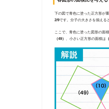
下の図で青色に塗った正方形が
2/9
です。分子の大きさを揃える
ここで、青色に塗った図形の面
（49）
、小さい正方形の面積は
（