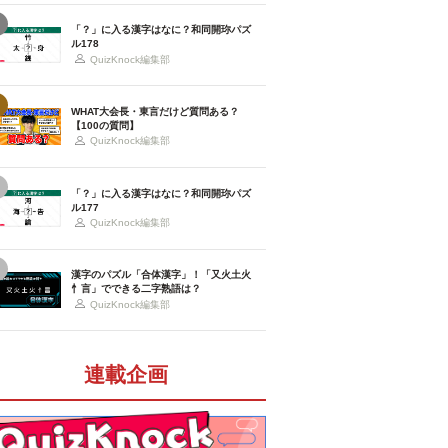
「？」に入る漢字はなに？和同開珎パズ
ル178
QuizKnock編集部
WHAT大会長・東言だけど質問ある？
【100の質問】
QuizKnock編集部
「？」に入る漢字はなに？和同開珎パズ
ル177
QuizKnock編集部
漢字のパズル「合体漢字」！「又火土火
忄言」でできる二字熟語は？
QuizKnock編集部
連載企画