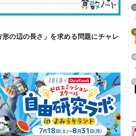
2
3
方形の辺の長さ」を求める問題にチャレ
4
5