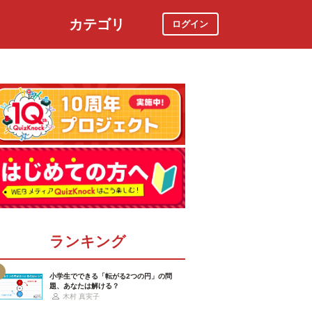
カテゴリ
ログイン
社会
スポーツ
時事ニュース
特集
ランキング
小学生でできる「転がる2つの円」の問
題、あなたは解ける？
木村 真実子