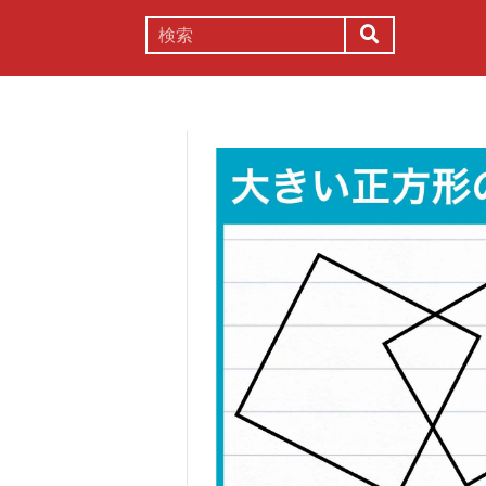
謎解き
コラム
常識
理系