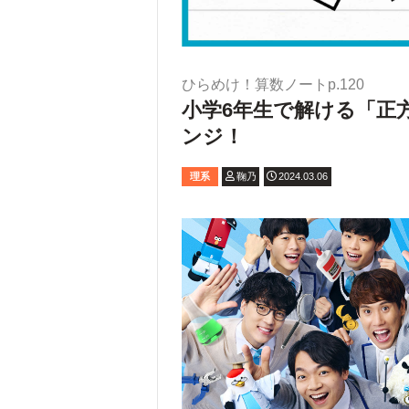
ひらめけ！算数ノートp.120
小学6年生で解ける「正
ンジ！
理系
鞠乃
2024.03.06