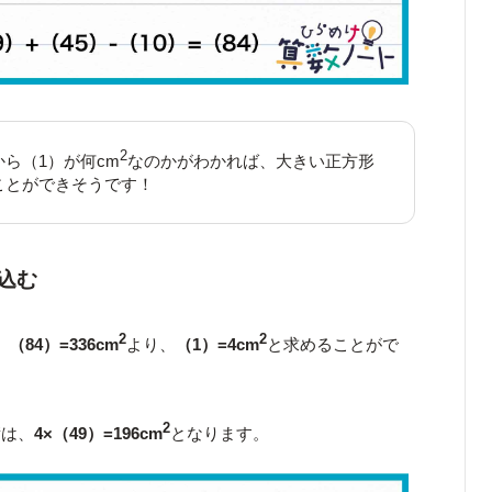
2
ら（1）が何cm
なのかがわかれば、大きい正方形
ことができそうです！
込む
2
2
、
（84）=336cm
より、
（1）=4cm
と求めることがで
2
積は、
4×（49）=196cm
となります。