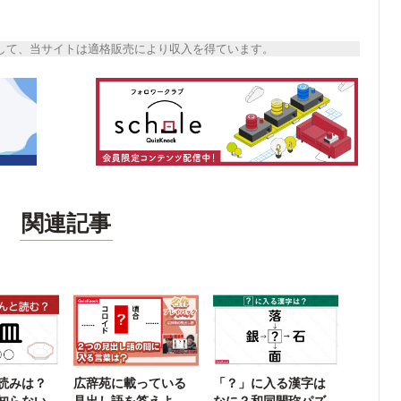
トとして、当サイトは適格販売により収入を得ています。
関連記事
読みは？
広辞苑に載っている
「？」に入る漢字は
知らない
見出し語を答えよ
なに？和同開珎パズ