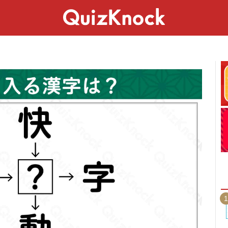
スペシャル
ライフ
ことば
カルチャー
1