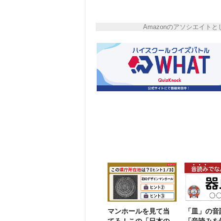
Amazonのアソシエイ
マンホールを見て当
「皿」の音
てろ！この「日本の
「音読みを