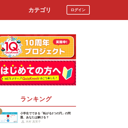
カテゴリ
ログイン
社会
スポーツ
時事ニュース
特集
ランキング
小学生でできる「転がる2つの円」の問
題、あなたは解ける？
木村 真実子