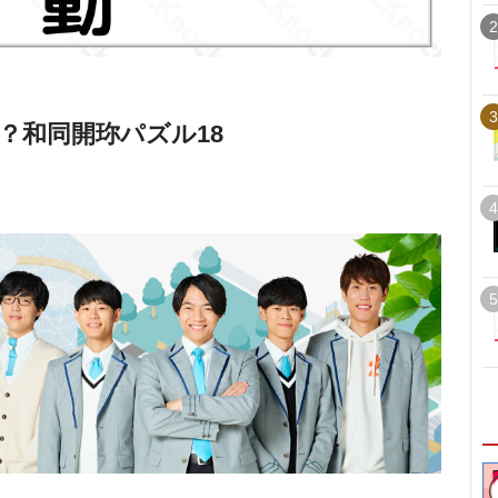
2
3
？和同開珎パズル18
4
5