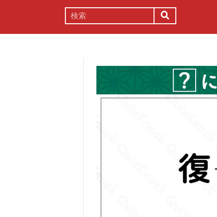
謎解き
コラム
常識
理系