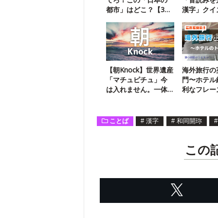
都市」はどこ？【3ヒ
漢字」クイ
ントクイズ】
【朝Knock】世界遺産
海外旅行の
「マチュピチュ」今
門〜ホテル
は入れません。一体
利なフレー
何が…？
ブルに備え
ことば
#
漢字
#
和同開珎
#
この