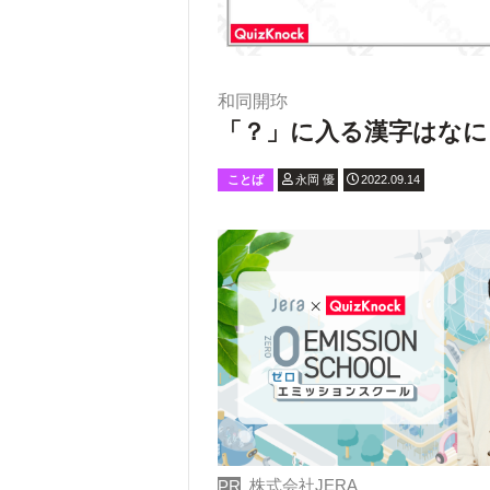
和同開珎
「？」に入る漢字はなに
ことば
永岡 優
2022.09.14
株式会社JERA
PR