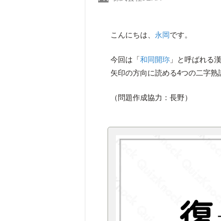
こんにちは、
永岡
です。
今回は「
和同開珎
」と呼ばれる漢
矢印の方向に読める4つの二字熟
（問題作成協力：長野）