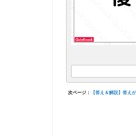
次ページ：
【答え＆解説】答え