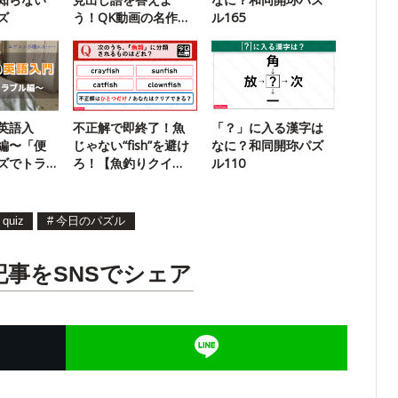
ズ
う！QK動画の名作ク
ル165
イズに挑戦
英語入
不正解で即終了！魚
「？」に入る漢字は
編〜「便
じゃない“fish”を避け
なに？和同開珎パズ
ズでトラ
ろ！【魚釣りクイ
ル110
よう」
ズ】
quiz
#
今日のパズル
記事をSNSでシェア