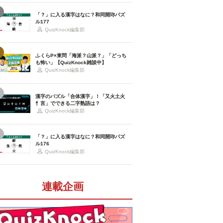
「？」に入る漢字はなに？和同開珎パズ
ル177
QuizKnock編集部
ふくらP×東問「海派？山派？」「どっち
も怖い」【QuizKnock雑談中】
QuizKnock編集部
漢字のパズル「合体漢字」！「又火土火
忄言」でできる二字熟語は？
QuizKnock編集部
「？」に入る漢字はなに？和同開珎パズ
ル176
QuizKnock編集部
連載企画