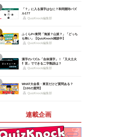
「？」に入る漢字はなに？和同開珎パズ
ル177
QuizKnock編集部
ふくらP×東問「海派？山派？」「どっち
も怖い」【QuizKnock雑談中】
QuizKnock編集部
漢字のパズル「合体漢字」！「又火土火
忄言」でできる二字熟語は？
QuizKnock編集部
WHAT大会長・東言だけど質問ある？
【100の質問】
QuizKnock編集部
連載企画