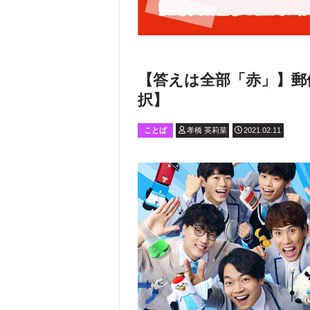
【答えは全部「赤」】郵
択】
ことば
孝橋 英莉菜
2021.02.11