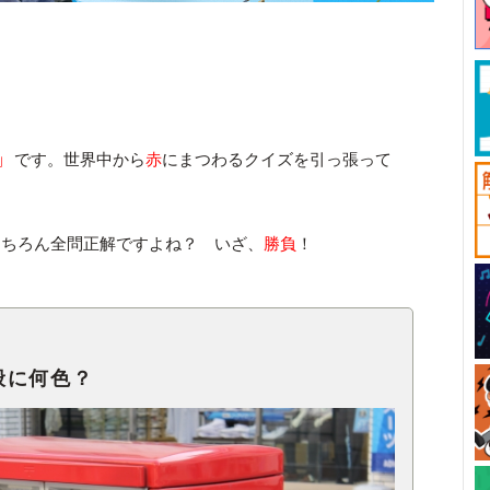
」
です。世界中から
赤
にまつわるクイズを引っ張って
もちろん全問正解ですよね？ いざ、
勝負
！
般に何色？