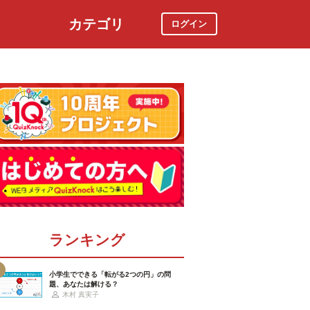
カテゴリ
ログイン
社会
スポーツ
時事ニュース
特集
ランキング
小学生でできる「転がる2つの円」の問
題、あなたは解ける？
木村 真実子