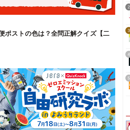
2
3
便ポストの色は？全問正解クイズ【二
4
5