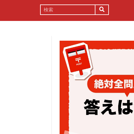
謎解き
コラム
常識
理系