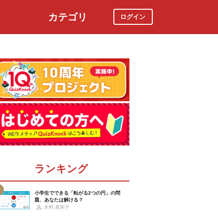
カテゴリ
ログイン
社会
スポーツ
時事ニュース
特集
ランキング
小学生でできる「転がる2つの円」の問
題、あなたは解ける？
木村 真実子