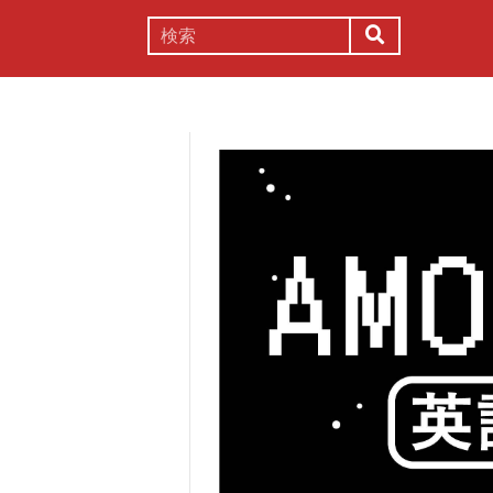
謎解き
コラム
常識
理系