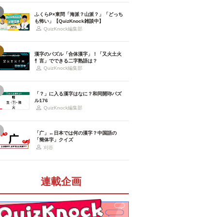
ふくらP×東問「海派？山派？」「どっち
も怖い」【QuizKnock雑談中】
QuizKnock編集部
漢字のパズル「合体漢字」！「又火土火
忄言」でできる二字熟語は？
QuizKnock編集部
「？」に入る漢字はなに？和同開珎パズ
ル176
QuizKnock編集部
「广」←日本では何の漢字？中国語の
「簡体字」クイズ
刈谷
連載企画