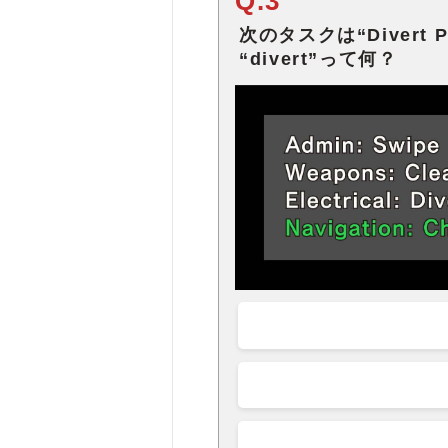
Q.3
次のタスクは“Divert Pow
“divert”って何？