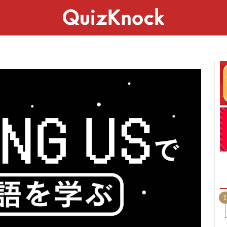
スペシャル
ライフ
ことば
カルチャー
1