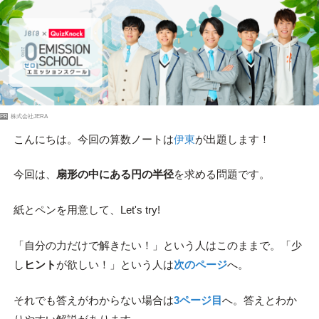
PR
株式会社JERA
こんにちは。今回の算数ノートは
伊東
が出題します！
今回は、
扇形の中にある円の半径
を求める問題です。
紙とペンを用意して、Let's try!
「自分の力だけで解きたい！」という人はこのままで。「少
し
ヒント
が欲しい！」という人は
次のページ
へ。
それでも答えがわからない場合は
3ページ目
へ。答えとわか