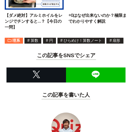
【ダメ絶対】アルミホイルをレ
÷0はなぜ出来ないのか？極限ま
ンジでチンすると…？【今日の
でわかりやすく解説
一問】
理系
#
算数
#
円
#
ひらめけ！算数ノート
#
扇形
この記事をSNSでシェア
この記事を書いた人