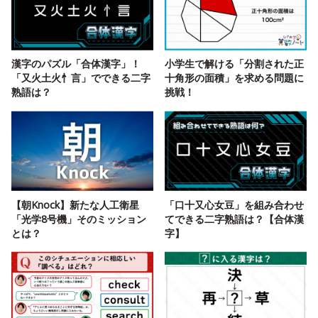
漢字のパズル「合体漢字」！
小学生で解ける「分割された正
「又火土火忄言」でできる二字
十角形の面積」を求める問題に
熟語は？
挑戦！
【朝Knock】新たな人工衛星
「口十又心女豆」を組み合わせ
「光学8号機」そのミッション
てできる二字熟語は？【合体漢
とは？
字】