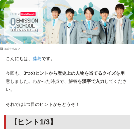
PR
株式会社JERA
こんにちは、
藤島
です。
今回も、
3つのヒントから歴史上の人物を当てるクイズ
を用
意しました。わかった時点で、解答を
漢字で入力
してくださ
い。
それでは1つ目のヒントからどうぞ！
【ヒント1/3】