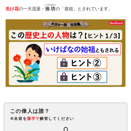
いけのぼう
生け花
の一大流派・
池坊
の「道祖」とされています。
※名前を
漢字で
解答してください