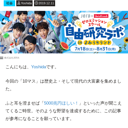
社会
Yoshida
2019.12.11
PR
株式会社JERA
こんにちは、
Yoshida
です。
今回の「10マス」は歴史上・そして現代の大富豪を集めまし
た。
ふと耳を澄ませば「
5000兆円ほしい！
」といった声が聞こえ
てくるご時世。そのような野望を達成するために、この記事
が参考になることを願っています。