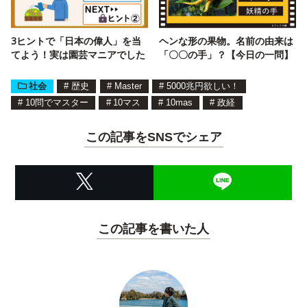
3ヒントで「日本の偉人」を当
ヘンな形の果物。名前の由来は
てよう！実は園芸マニアでした
「〇〇の手」？【今日の一問】
社会
#
歴史
#
Master
#
5000兆円欲しい！
#
10問でマスター
#
10マス
#
10mas
#
政経
この記事をSNSでシェア
この記事を書いた人