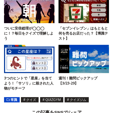
ついに安倍総理が◯◯◯
「セブンイレブン」はもともと
に！？毎日をクイズで理解しよ
何を売るお店だった？【博識テ
う
スト】
3つのヒントで「星座」を当て
週刊！難問ピックアップ
よう！「サソリ」に殺された人
【3/23-29】
物がモチーフ
常識
#
クイズ
#
QUIZGYM
#
クイズジム
この記事をSNSでシェア