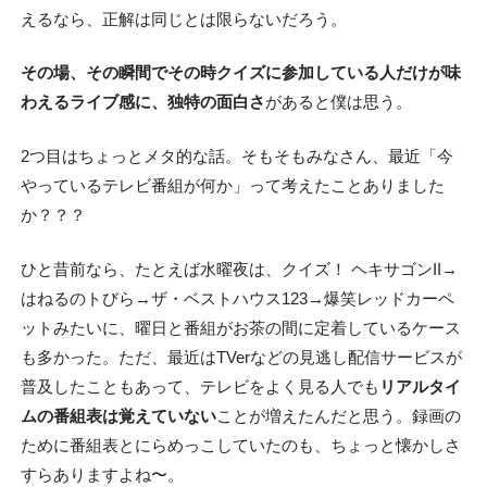
えるなら、正解は同じとは限らないだろう。
その場、その瞬間でその時クイズに参加している人だけが味
わえる
ライブ感に、
独特の面白さ
があると僕は思う。
2つ目はちょっとメタ的な話。そもそもみなさん、最近「今
やっているテレビ番組が何か」って考えたことありました
か？？？
ひと昔前なら、たとえば水曜夜は、クイズ！ ヘキサゴンII→
はねるのトびら→ザ・ベストハウス123→爆笑レッドカーペ
ットみたいに、曜日と番組がお茶の間に定着しているケース
も多かった。ただ、最近はTVerなどの見逃し配信サービスが
普及したこともあって、テレビをよく見る人でも
リアルタイ
ムの番組表は覚えていない
ことが増えたんだと思う。録画の
ために番組表とにらめっこしていたのも、ちょっと懐かしさ
すらありますよね〜。