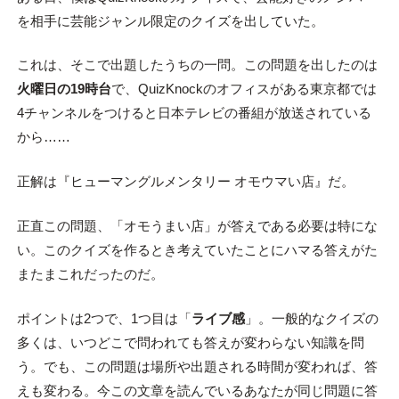
を相手に芸能ジャンル限定のクイズを出していた。
これは、そこで出題したうちの一問。この問題を出したのは
火曜日の19時台
で、QuizKnockのオフィスがある東京都では
4チャンネルをつけると日本テレビの番組が放送されている
から……
正解は『ヒューマングルメンタリー オモウマい店』だ。
正直この問題、「オモうまい店」が答えである必要は特にな
い。このクイズを作るとき考えていたことにハマる答えがた
またまこれだったのだ。
ポイントは2つで、1つ目は「
ライブ感
」。一般的なクイズの
多くは、いつどこで問われても答えが変わらない知識を問
う。でも、この問題は場所や出題される時間が変われば、答
えも変わる。今この文章を読んでいるあなたが同じ問題に答