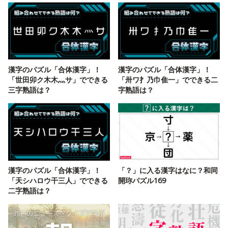
漢字のパズル「合体漢字」！
漢字のパズル「合体漢字」！
「世田卯ク木木灬サ」でできる
「卅ワ扌乃巾隹一」でできる二
三字熟語は？
字熟語は？
漢字のパズル「合体漢字」！
「？」に入る漢字はなに？和同
「天シハロウ干三人」でできる
開珎パズル169
二字熟語は？