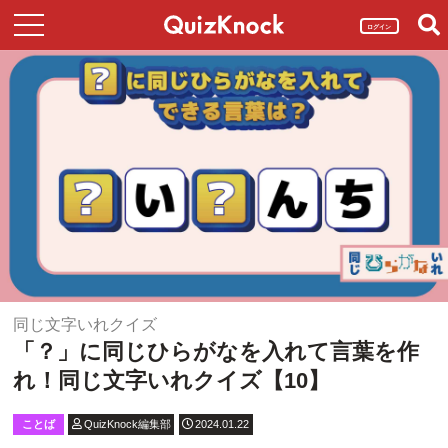
ログイン
同じ文字いれクイズ
「？」に同じひらがなを入れて言葉を作
れ！同じ文字いれクイズ【10】
ことば
QuizKnock編集部
2024.01.22