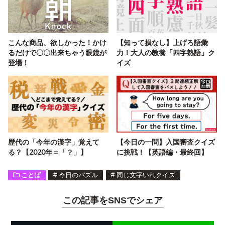
こんな商品、欲しかった！かけ
【知って損なし】上げろ語彙
るだけで〇〇出来ちゃう眼鏡が
力！大人の教養「四字熟語」ク
登場！
イズ
歴代の「今年の漢字」覚えて
【今日の一問】入国審査クイズ
る？【2020年＝「？」】
に挑戦！【英語編・最終回】
ことば
#
今日のパズル
#
同じ文字いれクイズ
この記事をSNSでシェア