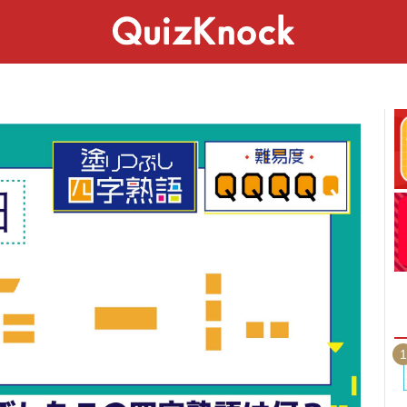
スペシャル
ライフ
ことば
カルチャー
1