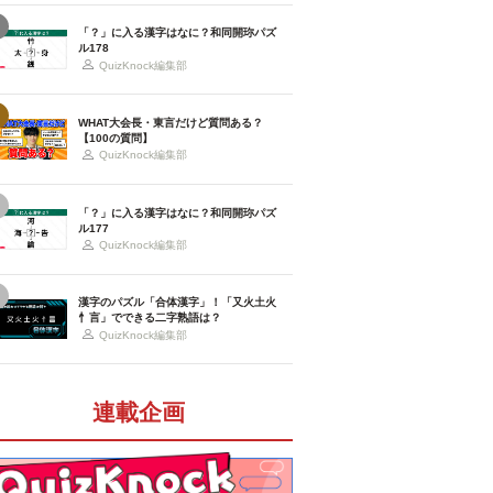
「？」に入る漢字はなに？和同開珎パズ
ル178
QuizKnock編集部
WHAT大会長・東言だけど質問ある？
【100の質問】
QuizKnock編集部
「？」に入る漢字はなに？和同開珎パズ
ル177
QuizKnock編集部
漢字のパズル「合体漢字」！「又火土火
忄言」でできる二字熟語は？
QuizKnock編集部
連載企画