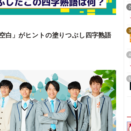
2
3
空白」がヒントの塗りつぶし四字熟語
4
5