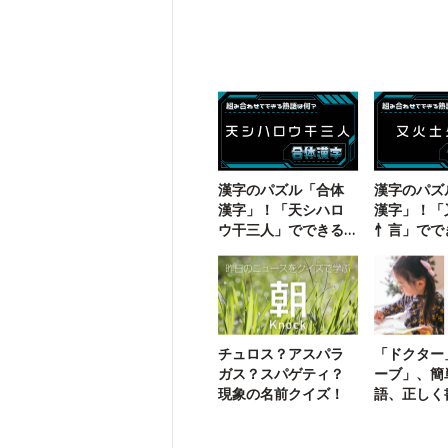
漢字のパズル「合体
漢字のパズ
漢字」！「天シハロ
漢字」！「
ウ干三人」でできる
忄言」でで
二字熟語は？
熟語は？
チュロス？アスパラ
「ドクター
ガス？スパゲティ？
ーブ」、簡
現象の名前クイズ！
語、正しく