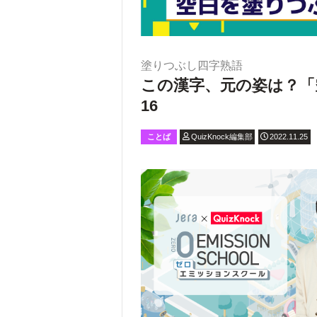
塗りつぶし四字熟語
この漢字、元の姿は？「
16
ことば
QuizKnock編集部
2022.11.25