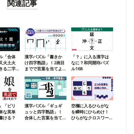
関連記事
ル「合体
漢字パズル「書きか
「？」に入る漢字は
又火土火
け四字熟語」！2画目
なに？和同開珎パズ
きる二字
までで言葉を当てよ
ル168
う【111】
」「ビリ
漢字パズル「ギュギ
空欄に入るひらがな
単な英単
ュッと四字熟語」！
を瞬時にひらめけ！
書ける？
合体した言葉を当て
ひらがなクロスワー
よう【28】
ド15