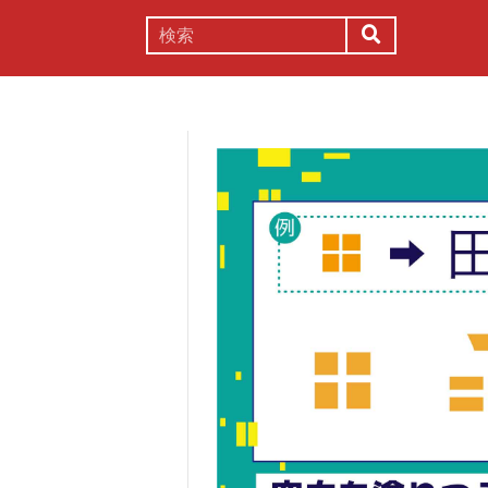
謎解き
コラム
常識
理系