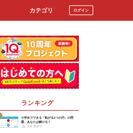
カテゴリ
ログイン
社会
スポーツ
時事ニュース
特集
ランキング
小学生でできる「転がる2つの円」の問
題、あなたは解ける？
木村 真実子