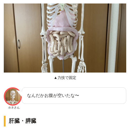
▲力技で固定
なんだかお腹が空いたな〜
ホネさん
肝臓・膵臓