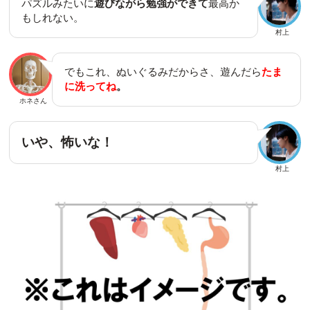
パズルみたいに
遊びながら勉強ができて
最高か
もしれない。
村上
でもこれ、ぬいぐるみだからさ、遊んだら
たま
に洗ってね
。
ホネさん
いや、怖いな！
村上