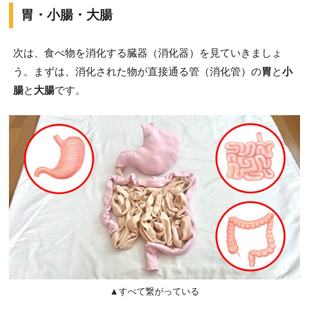
胃・小腸・大腸
次は、食べ物を消化する臓器（消化器）を見ていきましょ
う。まずは、消化された物が直接通る管（消化管）の
胃
と
小
腸
と
大腸
です。
▲すべて繋がっている