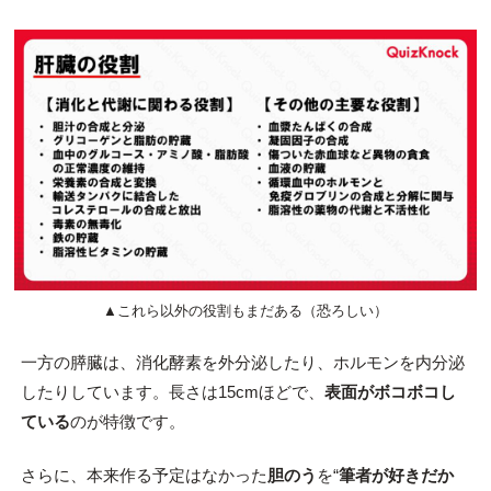
▲これら以外の役割もまだある（恐ろしい）
一方の膵臓は、消化酵素を外分泌したり、ホルモンを内分泌
したりしています。長さは15cmほどで、
表面がボコボコし
ている
のが特徴です。
さらに、本来作る予定はなかった
胆のう
を“
筆者が好きだか