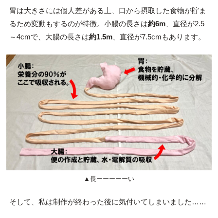
胃は大きさには個人差がある上、口から摂取した食物が貯ま
るため変動もするのが特徴。小腸の長さは
約6m
、直径が2.5
～4cmで、大腸の長さは
約1.5m
、直径が7.5cmもあります。
▲長ーーーーーい
そして、私は制作が終わった後に気付いてしまいました……