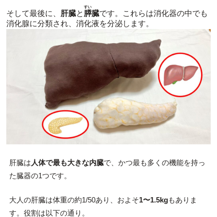
すい
そして最後に、
肝臓
と
膵
臓
です。これらは消化器の中でも
消化腺に分類され、消化液を分泌します。
肝臓は
人体で最も大きな内臓
で、かつ最も多くの機能を持っ
た臓器の1つです。
大人の肝臓は体重の約1/50あり、およそ
1〜1.5kg
もありま
す。役割は以下の通り。