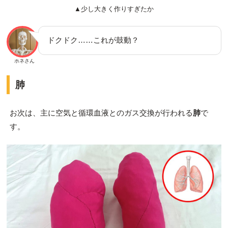
▲少し大きく作りすぎたか
ドクドク……これが鼓動？
ホネさん
肺
お次は、主に空気と循環血液とのガス交換が行われる
肺
で
す。