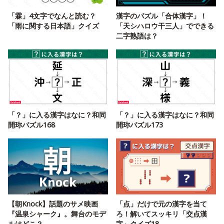
「霖」4文字でなんと読む？
漢字のパズル「合体漢字」！
「雨に関する日本語」クイズ
「天シハロウ干三人」でできる
二字熟語は？
「？」に入る漢字はなに？和同
「？」に入る漢字はなに？和同
開珎パズル168
開珎パズル173
【朝Knock】話題のサメ映画
「点」だけで元の漢字を当て
『温泉シャーク』。舞台のモデ
ろ！解いてスッキリ「交点漢
ルはどこ？
字」クイズ18