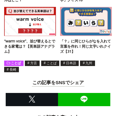
“warm voice”、並び替えるとで
「？」に同じひらがなを入れて
きる家電は？【英単語アナグラ
言葉を作れ！同じ文字いれクイ
ム】
ズ【31】
ことば
#
方言
#
ことば
#
日本語
#
九州
#
長崎
この記事をSNSでシェア