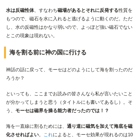
水は反磁性体
、すなわち
磁場があるとそれに反発する
性質を
もつので、磁石を水に入れると逃げるように動くのだ。ただ
し、水の反磁性はかなり弱いので、よっぽど強い磁石でない
とこの現象は現れない。
海を割る前に神の国に行ける
神話の話に戻って、モーセはどのようにして海を割ったのだ
ろうか？
といっても、ここまでお読みの皆さんなら私が言いたいこと
が分かってしまうと思う（タイトルにも書いてあるし）。そ
う、
モーセは磁界を操る能力者だったのでは！？
海を一直線に割るためには、
通り道に磁気を加えて海底を磁
化させればよい
。
これ
によると、モーセ効果が現れるのは10