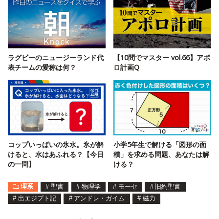
ラグビーのニュージーランド代
【10問でマスター vol.66】アポ
表チームの愛称は何？
ロ計画Q
コップいっぱいの氷水。氷が解
小学5年生で解ける「図形の面
けると、水はあふれる？【今日
積」を求める問題、あなたは解
の一問】
ける？
理系
#
聖書
#
物理学
#
モーセ
#
旧約聖書
#
出エジプト記
#
アンドレ・ガイム
#
磁力