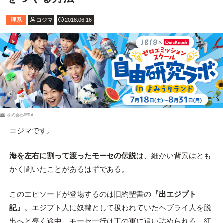
理系
コジマ
2018.06.16
PR
株式会社JERA
コジマです。
海を左右に割って渡ったモーセの伝説
は、細かい背景はとも
かく聞いたことがあるはずである。
このエピソードが登場するのは旧約聖書の
『出エジプト
記』
。エジプト人に奴隷として扱われていたヘブライ人を脱
出へと導く途中、モーセ一行は王の軍に追い詰められる。紅