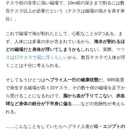
テスラ程の非常に強い磁場で、10m程の深さまで割るには数
百テスラ以上が必要だという（テスラは磁場の強さを表す単
位）。
これで磁場で海が割れたとして、心配なことが2つある。ま
ず、人体には多量の水が含まれているから、
海水が割れるほ
どの磁場だと身体が浮いてしまうかも
しれない。実際、
マウ
スは17テスラで宙に浮くらしい
から、数百テスラで人体が浮
くことは十分に考えられる。
そしてもうひとつは
ヘブライ人一行の健康状態
だ。MRI装置
で発生する磁場が高々10テスラ、その数十倍の磁場を足下か
ら受けることになるわけで、
脳から血が下りてこない
、
赤血
球など身体の鉄分が下半身に偏る
……などの危険性が考えら
れる。
……こんなことをしていたらヘブライ人達が
出・エジプトの