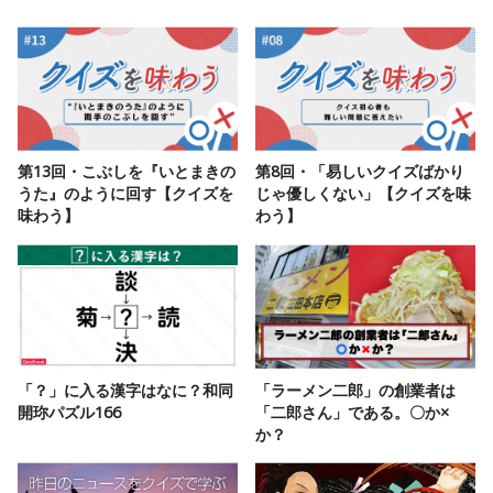
第13回・こぶしを『いとまきの
第8回・「易しいクイズばかり
うた』のように回す【クイズを
じゃ優しくない」【クイズを味
味わう】
わう】
「？」に入る漢字はなに？和同
「ラーメン二郎」の創業者は
開珎パズル166
「二郎さん」である。〇か×
か？