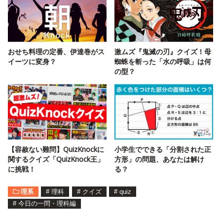
おせち料理の定番、伊達巻がス
激ムズ『鬼滅の刃』クイズ！母
イーツに変身？
蜘蛛を斬った「水の呼吸」は何
の型？
【容赦ない難問】QuizKnockに
小学生でできる「分割された正
関するクイズ「QuizKnock王」
方形」の問題、あなたは解け
に挑戦！
る？
理系
#
理科
#
クイズ
#
quiz
#
今日の一問・理科編