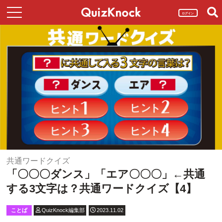
ログイン
共通ワードクイズ
「〇〇〇ダンス」「エア〇〇〇」←共通
する3文字は？共通ワードクイズ【4】
ことば
QuizKnock編集部
2023.11.02