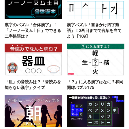
漢字のパズル「合体漢字」！
漢字パズル「書きかけ四字熟
「ノ一ノ一又ム土目」でできる
語」！2画目までで言葉を当て
二字熟語は？
よう【109】
「皿」の音読みは？「音読みを
「？」に入る漢字はなに？和同
知らない漢字」クイズ
開珎パズル176