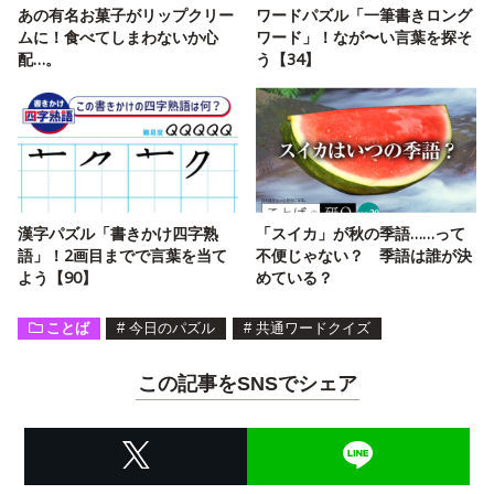
あの有名お菓子がリップクリー
ワードパズル「一筆書きロング
ムに！食べてしまわないか心
ワード」！なが〜い言葉を探そ
配…。
う【34】
漢字パズル「書きかけ四字熟
「スイカ」が秋の季語……って
語」！2画目までで言葉を当て
不便じゃない？ 季語は誰が決
よう【90】
めている？
ことば
#
今日のパズル
#
共通ワードクイズ
この記事をSNSでシェア