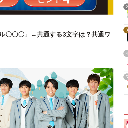
2
3
ル〇〇〇」←共通する3文字は？共通ワ
4
5