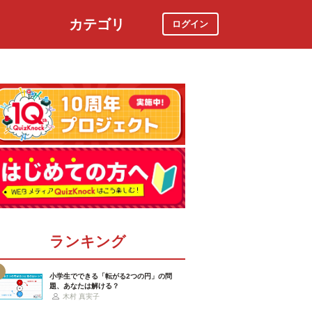
カテゴリ
ログイン
社会
スポーツ
時事ニュース
特集
ランキング
小学生でできる「転がる2つの円」の問
題、あなたは解ける？
木村 真実子