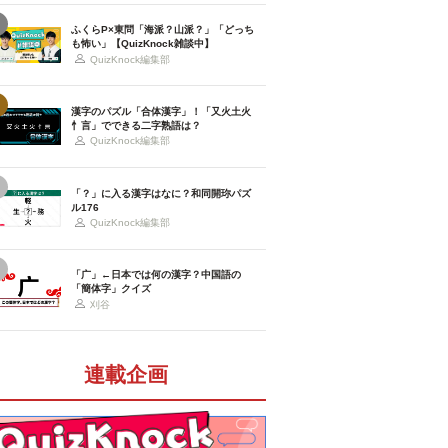
ふくらP×東問「海派？山派？」「どっち
も怖い」【QuizKnock雑談中】
QuizKnock編集部
漢字のパズル「合体漢字」！「又火土火
忄言」でできる二字熟語は？
QuizKnock編集部
「？」に入る漢字はなに？和同開珎パズ
ル176
QuizKnock編集部
「广」←日本では何の漢字？中国語の
「簡体字」クイズ
刈谷
連載企画