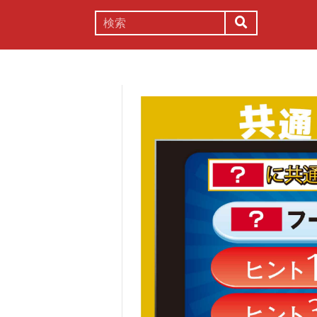
謎解き
コラム
常識
理系