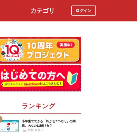
カテゴリ
ログイン
社会
スポーツ
時事ニュース
特集
ランキング
小学生でできる「転がる2つの円」の問
題、あなたは解ける？
木村 真実子