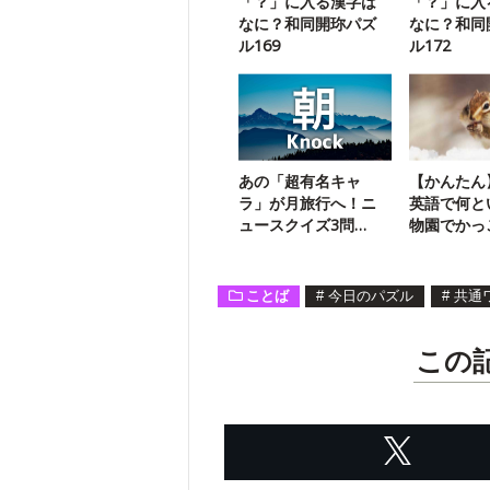
「？」に入る漢字は
「？」に入
なに？和同開珎パズ
なに？和同
ル169
ル172
あの「超有名キャ
【かんたん
ラ」が月旅行へ！ニ
英語で何と
ュースクイズ3問
物園でかっ
（8/29）
露しよう
ことば
#
今日のパズル
#
共通
この