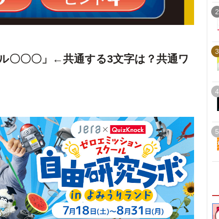
2
3
ル〇〇〇」←共通する3文字は？共通ワ
4
5