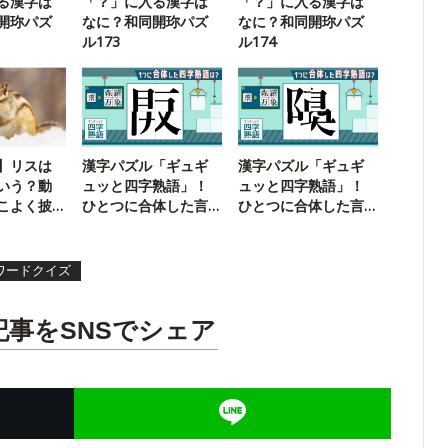
る漢字は
「？」に入る漢字は
「？」に入る漢字は
開珎パズ
なに？和同開珎パズ
なに？和同開珎パズ
ル173
ル174
】リスは
漢字パズル「ギュギ
漢字パズル「ギュギ
いう？動
ュッと四字熟語」！
ュッと四字熟語」！
こよく披
ひとつに合体した言
ひとつに合体した言
葉は？【60】
葉は？【35】
ワードクイズ
記事をSNSでシェア