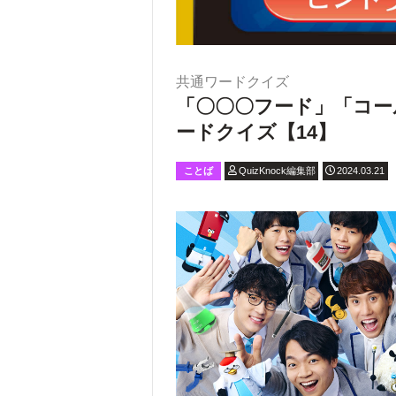
共通ワードクイズ
「〇〇〇フード」「コー
ードクイズ【14】
ことば
QuizKnock編集部
2024.03.21