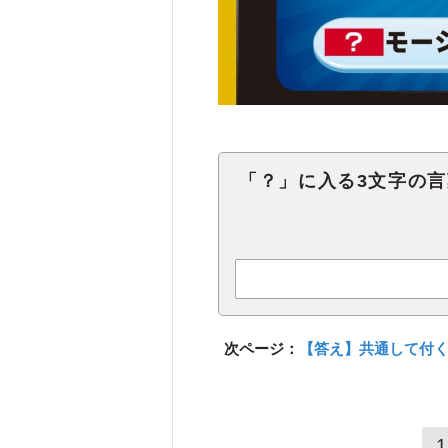
「？」に入る3文字の
次ページ：
【答え】共通して付く
1