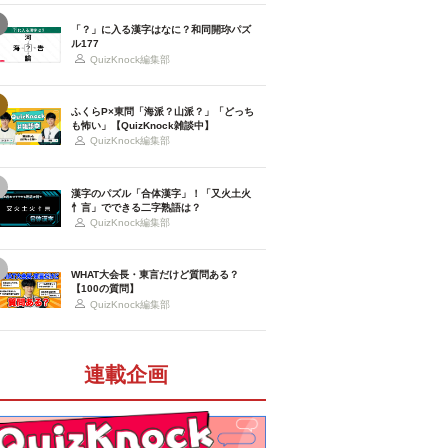
「？」に入る漢字はなに？和同開珎パズ
ル177
QuizKnock編集部
ふくらP×東問「海派？山派？」「どっち
も怖い」【QuizKnock雑談中】
QuizKnock編集部
漢字のパズル「合体漢字」！「又火土火
忄言」でできる二字熟語は？
QuizKnock編集部
WHAT大会長・東言だけど質問ある？
【100の質問】
QuizKnock編集部
連載企画