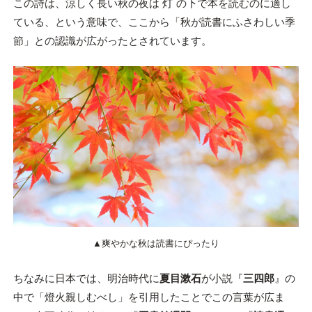
この詩は、涼しく長い秋の夜は
灯
の下で本を読むのに適し
ている、という意味で、ここから「秋が読書にふさわしい季
節」との認識が広がったとされています。
▲爽やかな秋は読書にぴったり
ちなみに日本では、明治時代に
夏目漱石
が小説『
三四郎
』の
中で「燈火親しむべし」を引用したことでこの言葉が広ま