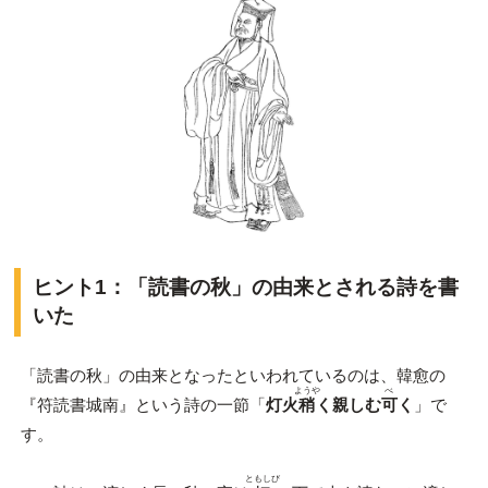
ヒント1：「読書の秋」の由来とされる詩を書
いた
「読書の秋」の由来となったといわれているのは、韓愈の
ようや
べ
『符読書城南』という詩の一節「
灯火
稍
く親しむ
可
く
」で
す。
ともしび