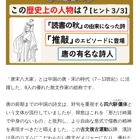
「唐宋八大家」とは中国の唐・宋の時代（7～13世紀）に活
躍した、8人の優れた散文作家の総称です。
べんれい
唐の前期までの中国の詩文は、対句を重視する
四六
駢儷
体
と
いう文体が流行していましたが、韓愈はこれを「形だけ綺麗
で中身のないもの」と批判し、より自由な形式で儒教の精神
を表現すべきだと唱えました。この
古文復古運動
以降、漢詩
は音のリズムにこだわらない散文がメジャーになり、優れた