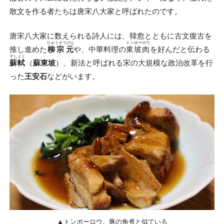
散文を作る者たちは唐宋八大家と呼ばれたのです。
唐宋八大家に数えられる詩人には、韓愈とともに古文復古を
りゅうそうげん
トンポーロウ
推し進めた
柳宗元
や、中華料理の
東坡肉
を好んだと伝わる
そしょく
蘇軾
（
蘇東坡
）、新法と呼ばれる宋の大規模な政治改革を行
った
王安石
などがいます。
▲トンポーロウ。豚の角煮と似ている