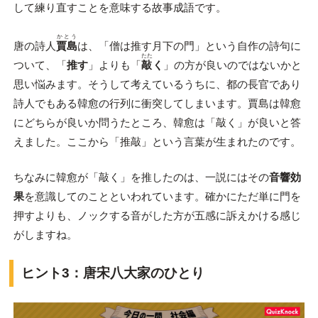
して練り直すことを意味する故事成語です。
かとう
唐の詩人
賈島
は、「僧は推す月下の門」という自作の詩句に
たた
ついて、「
推す
」よりも「
敲
く
」の方が良いのではないかと
思い悩みます。そうして考えているうちに、都の長官であり
詩人でもある韓愈の行列に衝突してしまいます。賈島は韓愈
にどちらが良いか問うたところ、韓愈は「敲く」が良いと答
えました。ここから「推敲」という言葉が生まれたのです。
ちなみに韓愈が「敲く」を推したのは、一説にはその
音響効
果
を意識してのことといわれています。確かにただ単に門を
押すよりも、ノックする音がした方が五感に訴えかける感じ
がしますね。
ヒント3：唐宋八大家のひとり