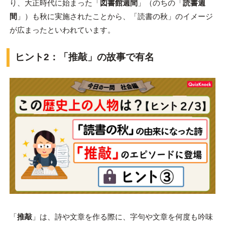
り、大正時代に始まった「
図書館週間
」（のちの「
読書週
間
」）も秋に実施されたことから、「読書の秋」のイメージ
が広まったといわれています。
ヒント2：「推敲」の故事で有名
「
推敲
」は、詩や文章を作る際に、字句や文章を何度も吟味