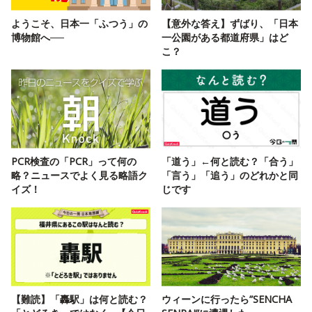
ようこそ、日本一「ふつう」の
【意外な答え】ずばり、「日本
博物館へ──
一公園がある都道府県」はど
こ？
PCR検査の「PCR」って何の
「道う」←何と読む？「合う」
略？ニュースでよく見る略語ク
「言う」「追う」のどれかと同
イズ！
じです
【難読】「轟駅」は何と読む？
ウィーンに行ったら”SENCHA