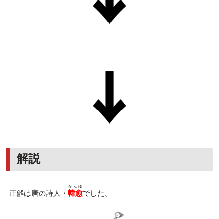
解説
かんゆ
正解は唐の詩人・
韓愈
でした。