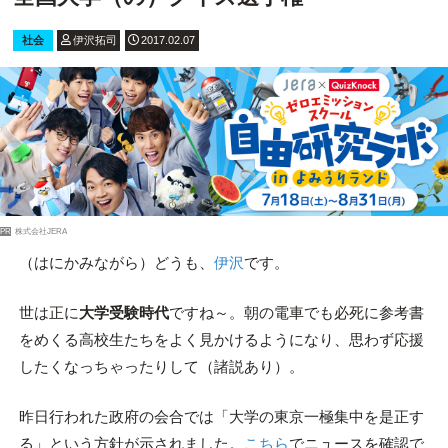
社会
伊沢拓司
2017.02.07
PR
株式会社JERA
（はにかみながら）どうも、
伊沢
です。
世は正に
大学受験時代
ですね～。朝の電車でも必死に参考書
をめくる高校生たちをよく見かけるようになり、思わず応援
したくなっちゃったりして（諸説あり）。
昨日行われた政府の会合では「大学の東京一極集中を是正す
る」という方針が示されました。
こちら
でニュースを確認で