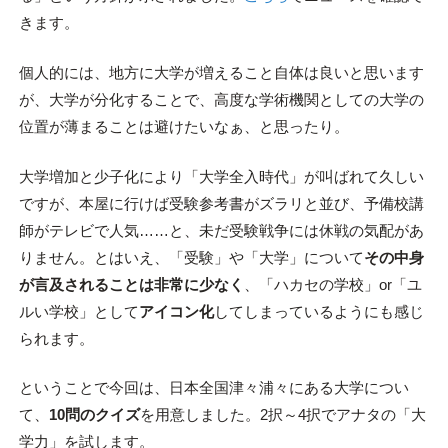
きます。
個人的には、地方に大学が増えること自体は良いと思います
が、大学が分化することで、高度な学術機関としての大学の
位置が薄まることは避けたいなぁ、と思ったり。
大学増加と少子化により「大学全入時代」が叫ばれて久しい
ですが、本屋に行けば受験参考書がズラリと並び、予備校講
師がテレビで人気……と、未だ受験戦争には休戦の気配があ
りません。とはいえ、「受験」や「大学」について
その中身
が言及されることは非常に少なく
、「ハカセの学校」or「ユ
ルい学校」として
アイコン化
してしまっているようにも感じ
られます。
ということで今回は、日本全国津々浦々にある大学につい
て、
10問のクイズ
を用意しました。2択～4択でアナタの「大
学力」を試します。