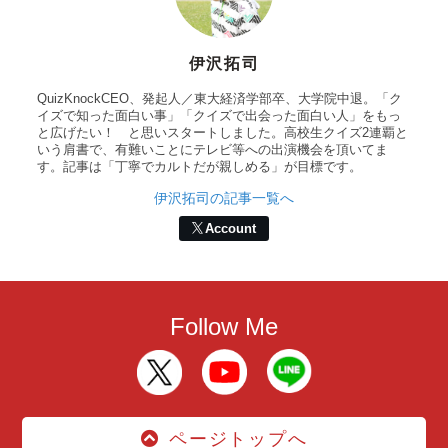
伊沢拓司
QuizKnockCEO、発起人／東大経済学部卒、大学院中退。「ク
イズで知った面白い事」「クイズで出会った面白い人」をもっ
と広げたい！ と思いスタートしました。高校生クイズ2連覇と
いう肩書で、有難いことにテレビ等への出演機会を頂いてま
す。記事は「丁寧でカルトだが親しめる」が目標です。
伊沢拓司の記事一覧へ
Account
Follow Me
ページトップへ