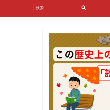
謎解き
コラム
常識
理系