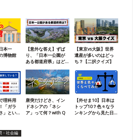
日本一
【意外な答え】ずば
【東京vs大阪】世界
の博物館
り、「日本一公園が
遺産が多いのはどっ
ある都道府県」はど
ち？【二択クイズ】
こ？
で理科用
唐突だけどさ、イン
【外せま10】日本は
！「ガラ
ドネシアの「ネシ
トップ10？色々なラ
さ」とい
ア」って何？with Q
ンキングから見た日
本
問・社会編