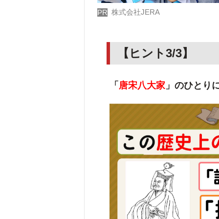
株式会社JERA
PR
【ヒント3/3】
「
唐宋八大家
」のひとり