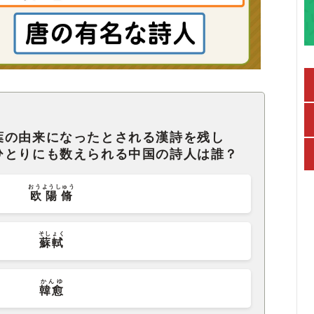
葉の由来になったとされる漢詩を残し
ひとりにも数えられる中国の詩人は誰？
おうようしゅう
欧陽脩
そしょく
蘇軾
かんゆ
韓愈