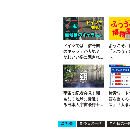
ドイツでは「信号機
ようこそ、
のキャラ」が人気？
「ふつう」
かわいい姿に隠され
へ──
た悲しい歴史
宇宙で記者会見！間
検索ワード
もなく地球に帰還す
語を当てろ
る日本人宇宙飛行士
ス」「大き
は？
えば？
社会
#
今日の一問
#
今日の一