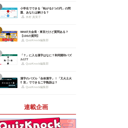
小学生でできる「転がる2つの円」の問
題、あなたは解ける？
木村 真実子
WHAT大会長・東言だけど質問ある？
【100の質問】
QuizKnock編集部
「？」に入る漢字はなに？和同開珎パズ
ル177
QuizKnock編集部
漢字のパズル「合体漢字」！「又火土火
忄言」でできる二字熟語は？
QuizKnock編集部
連載企画