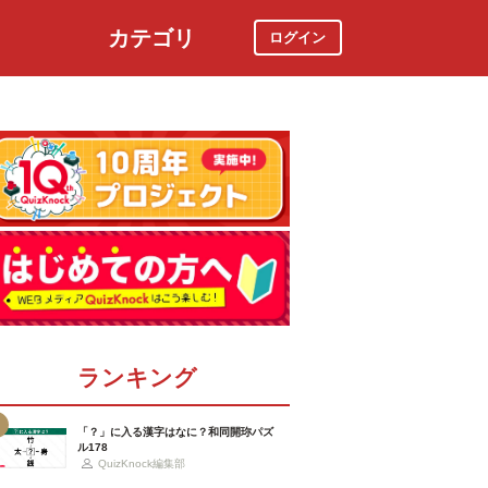
カテゴリ
ログイン
社会
スポーツ
時事ニュース
特集
ランキング
「？」に入る漢字はなに？和同開珎パズ
ル178
QuizKnock編集部