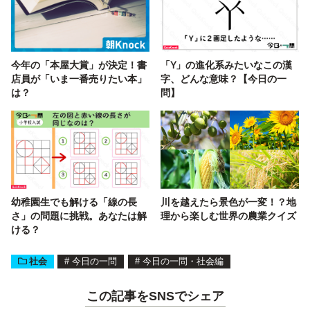
今年の「本屋大賞」が決定！書
「Y」の進化系みたいなこの漢
店員が「いま一番売りたい本」
字、どんな意味？【今日の一
は？
問】
幼稚園生でも解ける「線の長
川を越えたら景色が一変！？地
さ」の問題に挑戦。あなたは解
理から楽しむ世界の農業クイズ
ける？
社会
#
今日の一問
#
今日の一問・社会編
この記事をSNSでシェア