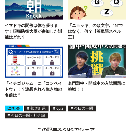
イマドキの閣僚は体も張りま
「ニョッキ」の頭文字。“N”で
す！現職防衛大臣が参加した訓
はなく、何？【英単語スペル
練はどれ？
王】
「イチゴジャム」に「コンペイ
名門灘中・開成中の入試問題に
トウ」！？連想される生き物の
挑戦！！
名前は？
社会
#
都道府県
#
quiz
#
今日の一問
#
今日の一問・社会編
この記事をSNSでシェア