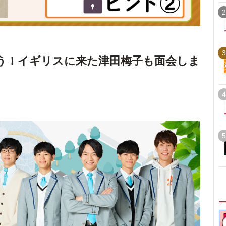
2
3
う！イギリスに来た津田梅子も面会しま
4
5