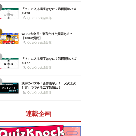
「？」に入る漢字はなに？和同開珎パズ
ル178
QuizKnock編集部
WHAT大会長・東言だけど質問ある？
【100の質問】
QuizKnock編集部
「？」に入る漢字はなに？和同開珎パズ
ル177
QuizKnock編集部
漢字のパズル「合体漢字」！「又火土火
忄言」でできる二字熟語は？
QuizKnock編集部
連載企画