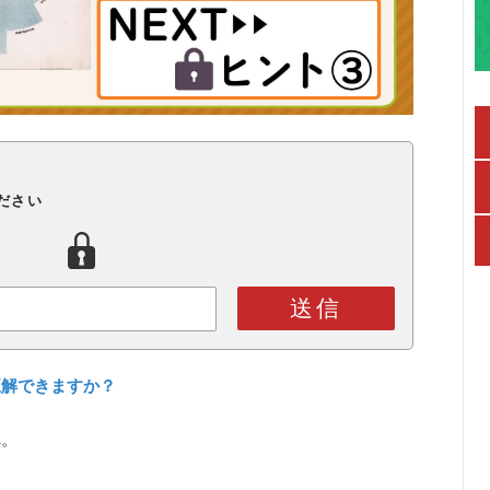
ださい
送信
正解できますか？
へ。