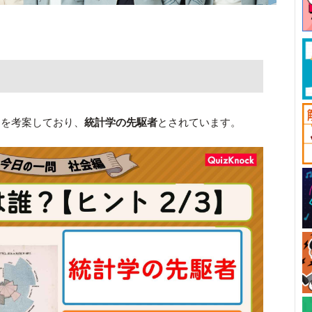
フを考案しており、
統計学の先駆者
とされています。