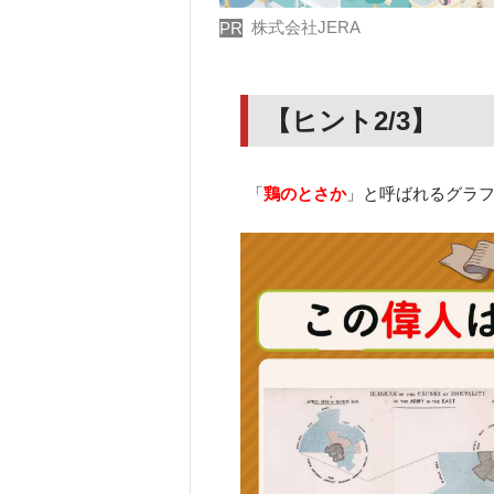
株式会社JERA
PR
【ヒント2/3】
「
鶏のとさか
」と呼ばれるグラ