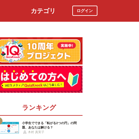
カテゴリ
ログイン
社会
スポーツ
時事ニュース
特集
ランキング
小学生でできる「転がる2つの円」の問
題、あなたは解ける？
木村 真実子