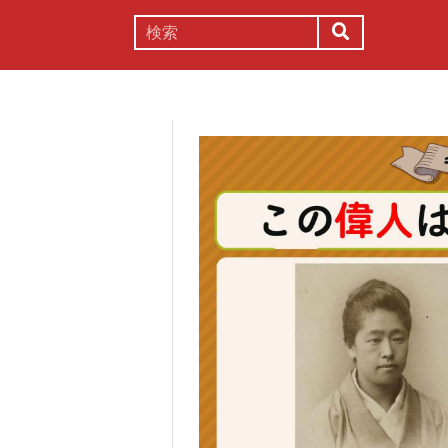
謎解き
コラム
常識
理系