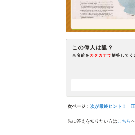
※名前を
カタカナで
解答してく
次ページ：
次が最終ヒント！ 
先に答えを知りたい方は
こちら