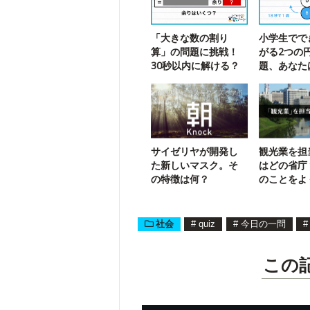
「大きな数の割り
小学生でで
算」の問題に挑戦！
がる2つの
30秒以内に解ける？
題、あなた
る？
サイゼリヤが開発し
観光業を担
た新しいマスク。そ
はどの省庁
の特徴は何？
のことをよ
う】
社会
#
quiz
#
今日の一問
#
この