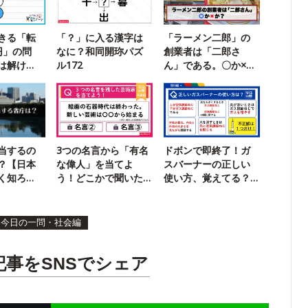
きる「転
「？」に入る漢字は
「ラーメン二郎」の
円」の問
なに？和同開珎パズ
創業者は「二郎さ
は解け
ル172
ん」である。〇か×
か？
当するの
3つの名言から「有名
ドボンで即終了！ガ
？【日本
な偉人」を当てよ
スバーナーの正しい
く知ろ
う！どこかで聞いた
使い方、覚えてる？
ことがあるはず！
【今日の一問】
今日の一問・社会編
記事をSNSでシェア