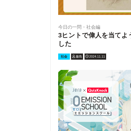
今日の一問・社会編
3ヒントで偉人を当てよ
した
社会
藤島
2024.11.11