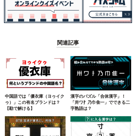
関連記事
中国語では「優衣庫（ヨゥイク
漢字のパズル「合体漢字」！
ゥ）」この有名ブランドは？
「卅ワ扌乃巾隹一」でできる二
【勘で解ける】
字熟語は？