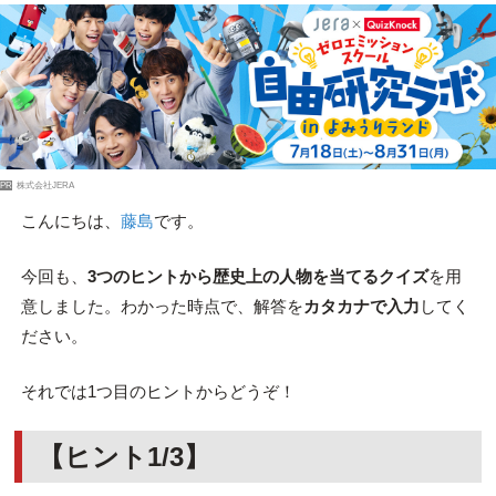
PR
株式会社JERA
こんにちは、
藤島
です。
今回も、
3つのヒントから歴史上の人物を当てるクイズ
を用
意しました。わかった時点で、解答を
カタカナで入力
してく
ださい。
それでは1つ目のヒントからどうぞ！
【ヒント1/3】