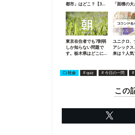
都市」はどこ？【3ヒ
「面積の大
ントクイズ】
求める問題
東京在住者でも7割弱
ユニクロ、
しか知らない問題で
アシックス
す。栃木県はどこに
来は？人気
ある？
名クイズ
社会
#
quiz
#
今日の一問
#
この