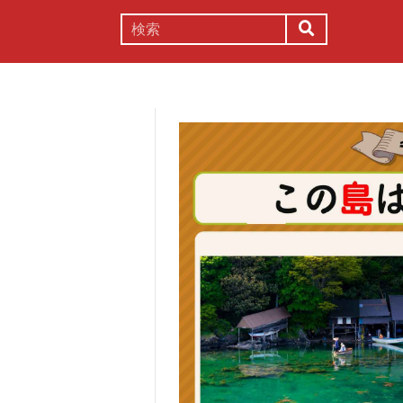
謎解き
コラム
常識
理系