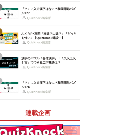
「？」に入る漢字はなに？和同開珎パズ
ル177
QuizKnock編集部
ふくらP×東問「海派？山派？」「どっち
も怖い」【QuizKnock雑談中】
QuizKnock編集部
漢字のパズル「合体漢字」！「又火土火
忄言」でできる二字熟語は？
QuizKnock編集部
「？」に入る漢字はなに？和同開珎パズ
ル176
QuizKnock編集部
連載企画