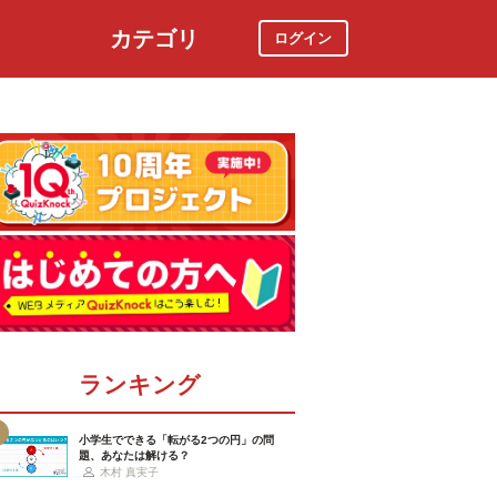
カテゴリ
ログイン
社会
スポーツ
時事ニュース
特集
ランキング
小学生でできる「転がる2つの円」の問
題、あなたは解ける？
木村 真実子