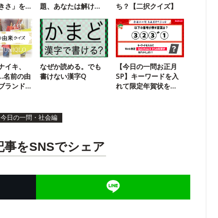
きさ」を
題、あなたは解け
ち？【二択クイズ】
に挑戦！
る？
ナイキ、
なぜか読める。でも
【今日の一問お正月
…名前の由
書けない漢字Q
SP】キーワードを入
ブランド
れて限定年賀状を
GETしよう！
今日の一問・社会編
記事をSNSでシェア