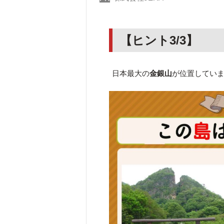
【ヒント3/3】
日本最大の
金銀山
が位置してい