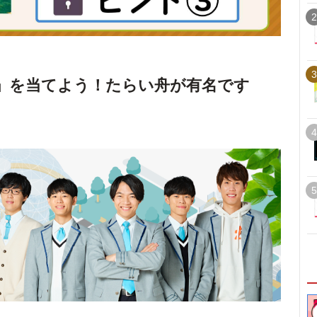
2
3
」を当てよう！たらい舟が有名です
4
5