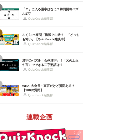
「？」に入る漢字はなに？和同開珎パズ
ル177
QuizKnock編集部
ふくらP×東問「海派？山派？」「どっち
も怖い」【QuizKnock雑談中】
QuizKnock編集部
漢字のパズル「合体漢字」！「又火土火
忄言」でできる二字熟語は？
QuizKnock編集部
WHAT大会長・東言だけど質問ある？
【100の質問】
QuizKnock編集部
連載企画