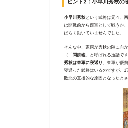
ヒント2
：小早川秀秋の
小早川秀秋
という武将は元々、
は開戦前から西軍として戦うか
ばらく動いていませんでした。
そんな中、家康が秀秋の陣に向
（「
問鉄砲
」と呼ばれる逸話で
秀秋は東軍に寝返り
、東軍が優
寝返った武将はいるのですが、1
敗北の直接的な原因となったと