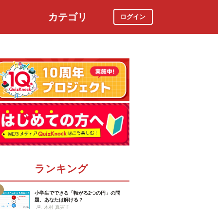
カテゴリ
ログイン
社会
スポーツ
時事ニュース
特集
ランキング
小学生でできる「転がる2つの円」の問
題、あなたは解ける？
木村 真実子