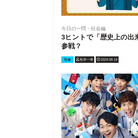
今日の一問・社会編
3ヒントで「歴史上の出
参戦？
社会
松井一将
2024.08.19