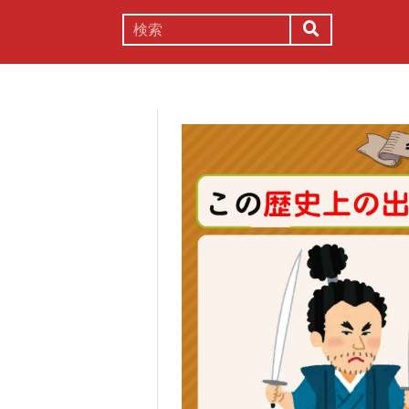
謎解き
コラム
常識
理系