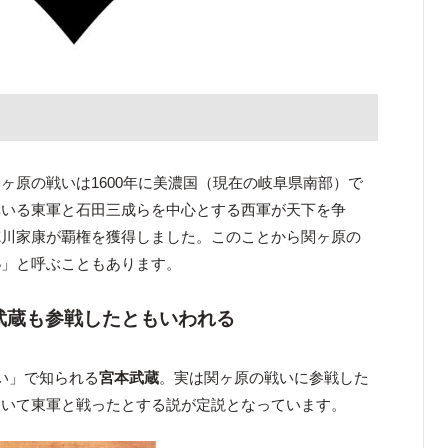
ヶ原の戦いは1600年に美濃国（現在の岐阜県南部）で
率いる東軍と石田三成らを中心とする西軍が天下を争
徳川家康が覇権を獲得しました。このことから関ヶ原の
い
」と呼ぶこともあります。
武蔵も参戦した
ともいわれる
い」で知られる
宮本武蔵
。実は関ヶ原の戦いに参戦した
ついて東軍と戦ったとする説が定説となっています。