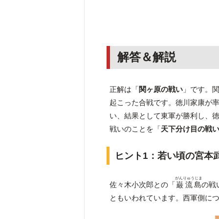
解答＆解説
正解は「
関ヶ原の戦い
」です。関
起こった合戦です。徳川家康が
い、結果として東軍が勝利し、
戦いのことを「
天下分け目の戦
ヒント1
：若い頃の宮本
がんりゅうじま
佐々木小次郎との「
巌流島
の戦
ともいわれています。西軍側に