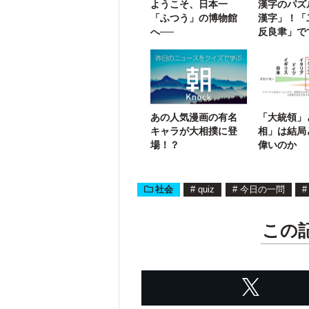
ようこそ、日本一
漢字のパズ
「ふつう」の博物館
漢字」！「
へ──
反良聿」で
字熟語は？
あの人気漫画の有名
「大統領」
キャラが大相撲に登
相」は結局
場！？
偉いのか
社会
#
quiz
#
今日の一問
#
この