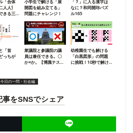
ル「合体
小学生で解ける「展
「？」に入る漢字は
二人人氵
開図を組み立てる」
なに？和同開珎パズ
できる三
問題にチャレンジ！
ル165
と「首
衆議院と参議院の議
幼稚園生でも解ける
どっちが
員は兼任できる。〇
「白黒図形」の問題
か×か。【博識テス
に挑戦！10秒で解け
ト】
ますか？
今日の一問・社会編
記事をSNSでシェア