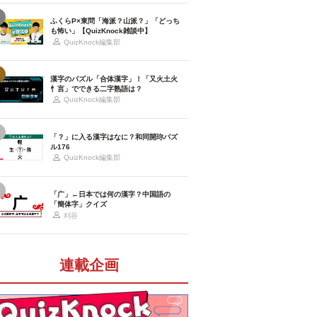
ふくらP×東問「海派？山派？」「どっち
も怖い」【QuizKnock雑談中】
QuizKnock編集部
漢字のパズル「合体漢字」！「又火土火
忄言」でできる二字熟語は？
QuizKnock編集部
「？」に入る漢字はなに？和同開珎パズ
ル176
QuizKnock編集部
「广」←日本では何の漢字？中国語の
「簡体字」クイズ
刈谷
連載企画