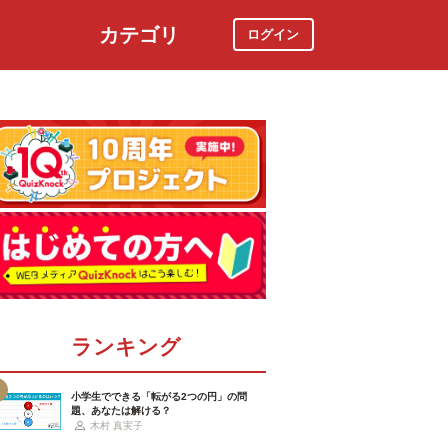
カテゴリ
ログイン
社会
スポーツ
時事ニュース
特集
ランキング
小学生でできる「転がる2つの円」の問
題、あなたは解ける？
木村 真実子