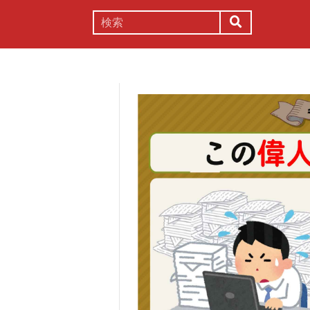
謎解き
コラム
常識
理系