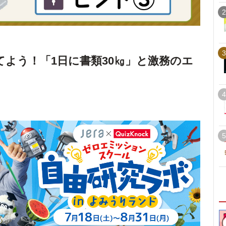
2
3
てよう！「1日に書類30㎏」と激務のエ
4
5