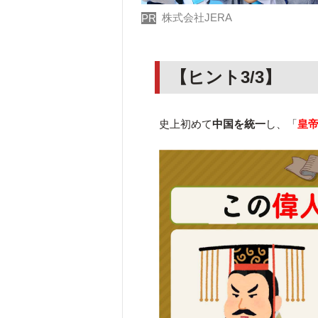
株式会社JERA
PR
【ヒント3/3】
史上初めて
中国を統一
し、「
皇