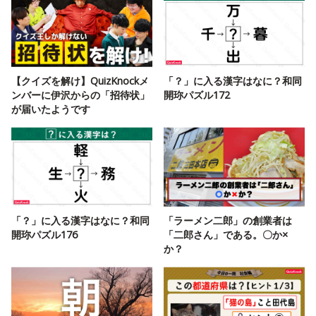
【クイズを解け】QuizKnockメ
「？」に入る漢字はなに？和同
ンバーに伊沢からの「招待状」
開珎パズル172
が届いたようです
「？」に入る漢字はなに？和同
「ラーメン二郎」の創業者は
開珎パズル176
「二郎さん」である。〇か×
か？