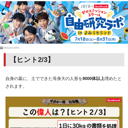
PR
株式会社JERA
【ヒント2/3】
自身の墓に、土でできた等身大の人形を
8000体以上
埋めたと
されます。