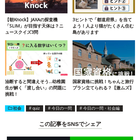
【朝Knock】JAXAの探査機
3ヒントで「都道府県」を当て
「SLIM」が目指す天体は？ニ
よう！人より猫がたくさん住む
ュースクイズ3問
島があります
油断すると間違えそう…幼稚園
国家資格に挑戦！ちゃんと旅行
生が解く「渡し合い」の問題に
プラン立てられる？【激ムズ】
挑戦！
社会
#
quiz
#
今日の一問
#
今日の一問・社会編
この記事をSNSでシェア