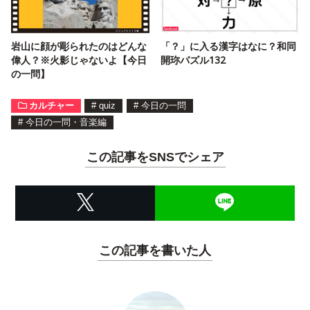
岩山に顔が彫られたのはどんな
「？」に入る漢字はなに？和同
偉人？※火影じゃないよ【今日
開珎パズル132
の一問】
カルチャー
#
quiz
#
今日の一問
#
今日の一問・音楽編
この記事をSNSでシェア
この記事を書いた人