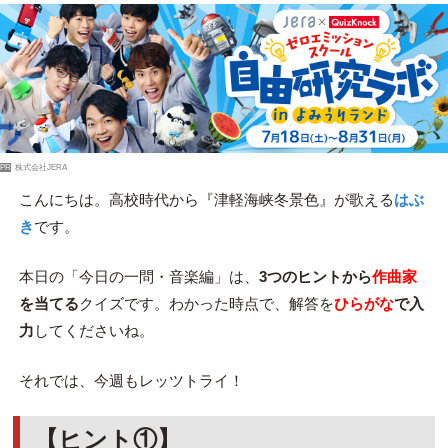
PR
株式会社JERA
こんにちは。高校時代から『津軽海峡冬景色』が歌える
はぶ
き
です。
本日の「今日の一問・音楽編」は、
3つのヒントから
作曲家
を当てる
クイズです。わかった時点で、解答を
ひらがな
で入
力
してくださいね。
それでは、今週もレッツトライ！
【ヒント①】