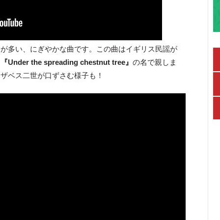
とが多い、にぎやかな曲です。この曲はイギリス民謡が
も
『Under the spreading chestnut tree』
の名で親しま
リザベス二世が口ずさむ様子も！