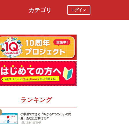
カテゴリ
ログイン
社会
スポーツ
時事ニュース
特集
ランキング
小学生でできる「転がる2つの円」の問
題、あなたは解ける？
木村 真実子