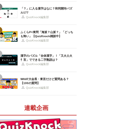
「？」に入る漢字はなに？和同開珎パズ
ル177
QuizKnock編集部
ふくらP×東問「海派？山派？」「どっち
も怖い」【QuizKnock雑談中】
QuizKnock編集部
漢字のパズル「合体漢字」！「又火土火
忄言」でできる二字熟語は？
QuizKnock編集部
WHAT大会長・東言だけど質問ある？
【100の質問】
QuizKnock編集部
連載企画