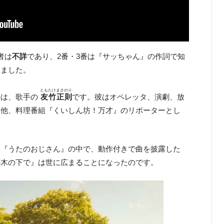
者は
不詳
であり、2番・3番は『サッちゃん』の作詞で知
しました。
ともたけまさのり
のは、歌手の
友竹正則
です。彼はオペレッタ、演劇、放
た他、料理番組『くいしん坊！万才』のリポーターとし
組『うたのおじさん』の中で、動作付きで曲を披露した
の木の下で』は世に広まることになったのです。