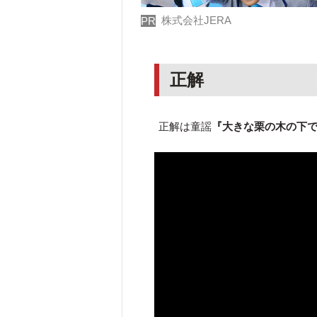
株式会社JERA
PR
正解
正解は童謡
『大きな栗の木の下