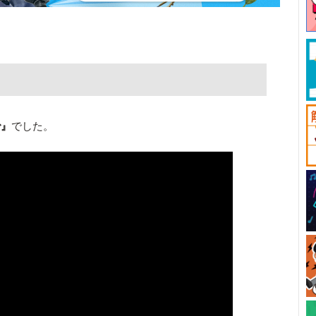
で』
でした。