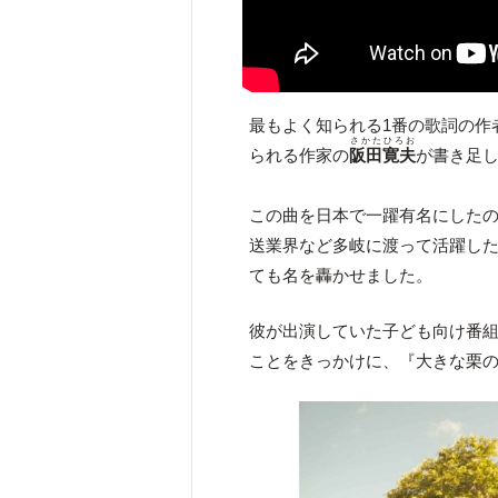
最もよく知られる1番の歌詞の作
さかたひろお
られる作家の
阪田寛夫
が書き足
この曲を日本で一躍有名にした
送業界など多岐に渡って活躍し
ても名を轟かせました。
彼が出演していた子ども向け番
ことをきっかけに、『大きな栗