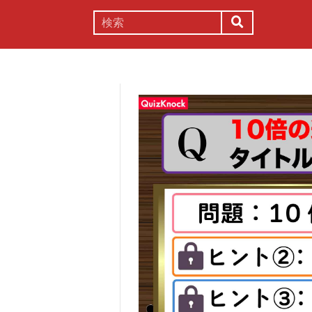
謎解き
コラム
常識
理系