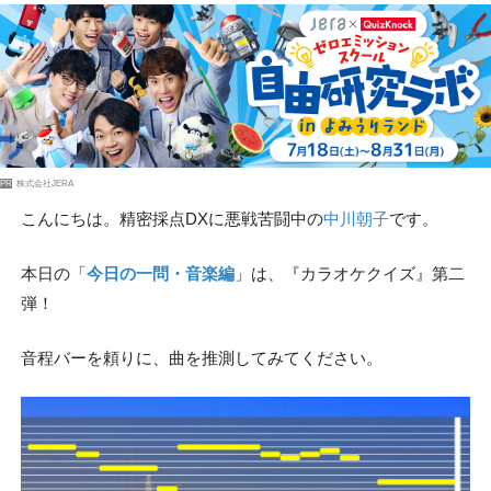
PR
株式会社JERA
こんにちは。精密採点DXに悪戦苦闘中の
中川朝子
です。
本日の「
今日の一問・音楽編
」は、『カラオケクイズ』第二
弾！
音程バーを頼りに、曲を推測してみてください。