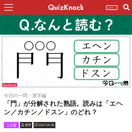
ログイン
今日の一問・漢字編
「門」が分解された熟語。読みは「エヘ
ン／カチン／ドスン」のどれ？
ことば
鹿野
2023.06.08