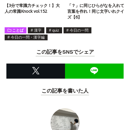
【3分で常識力チェック！】大
「？」に同じひらがなを入れて
人の常識Knock vol.152
言葉を作れ！同じ文字いれクイ
ズ【6】
ことば
#
漢字
#
quiz
#
今日の一問
#
今日の一問・漢字編
この記事をSNSでシェア
この記事を書いた人