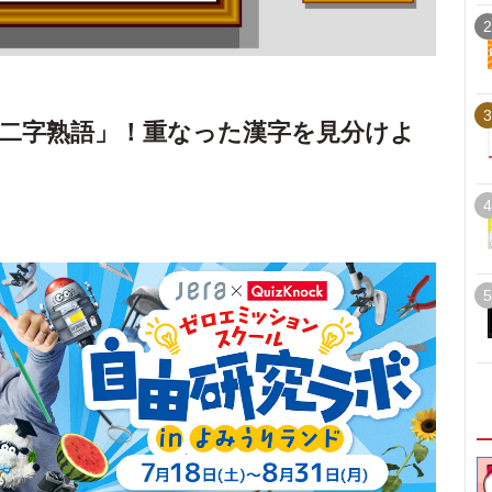
2
3
二字熟語」！重なった漢字を見分けよ
4
5