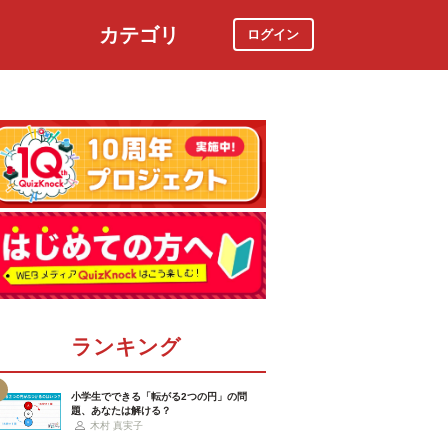
カテゴリ
ログイン
社会
スポーツ
時事ニュース
特集
ランキング
小学生でできる「転がる2つの円」の問
題、あなたは解ける？
木村 真実子