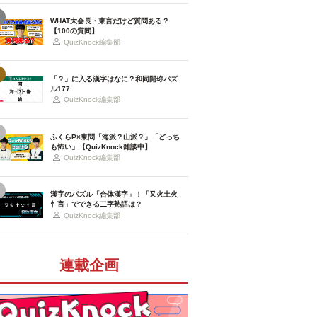
WHAT大会長・東言だけど質問ある？
【100の質問】
QuizKnock編集部
「？」に入る漢字はなに？和同開珎パズ
ル177
QuizKnock編集部
ふくらP×東問「海派？山派？」「どっち
も怖い」【QuizKnock雑談中】
QuizKnock編集部
漢字のパズル「合体漢字」！「又火土火
忄言」でできる二字熟語は？
QuizKnock編集部
連載企画