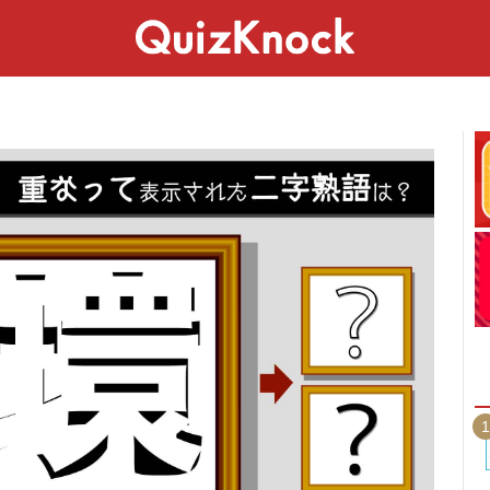
スペシャル
ライフ
ことば
カルチャー
1