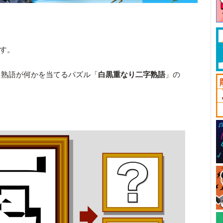
です。
る熟語が何かを当てるパズル「
白黒重なり二字熟語
」の