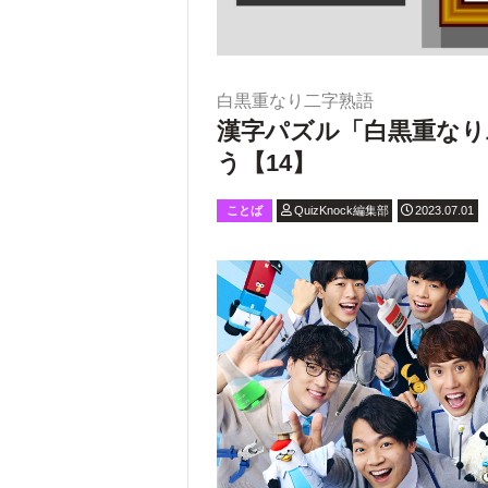
白黒重なり二字熟語
漢字パズル「白黒重なり
う【14】
ことば
QuizKnock編集部
2023.07.01