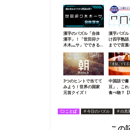
漢字のパズル「合体
漢字パズル
漢字」！「世田卯ク
け四字熟語
木木灬サ」でできる
までで言葉
三字熟語は？
う【111】
3つのヒントで当てて
中国語で書
みよう！世界の国家
豆」、これ
元首クイズ！
食べ物？【
ズ】
ことば
#
今日のパズル
#
白黒
この