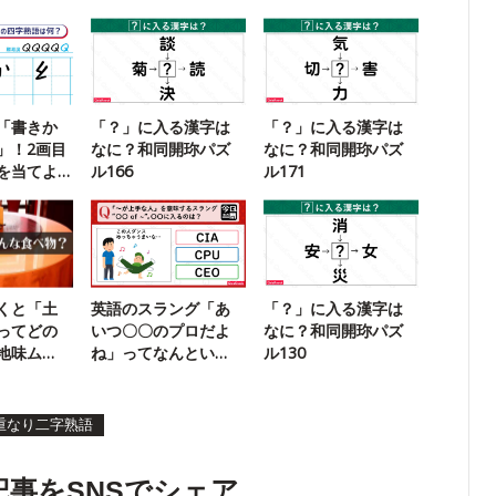
「書きか
「？」に入る漢字は
「？」に入る漢字は
」！2画目
なに？和同開珎パズ
なに？和同開珎パズ
を当てよ
ル166
ル171
くと「土
英語のスラング「あ
「？」に入る漢字は
ってどの
いつ〇〇のプロだよ
なに？和同開珎パズ
地味ム
ね」ってなんとい
ル130
う？【3文字で】
重なり二字熟語
記事をSNSでシェア