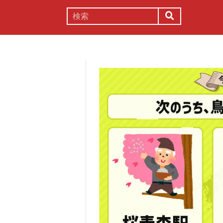
謎解き
コラム
常識
理系