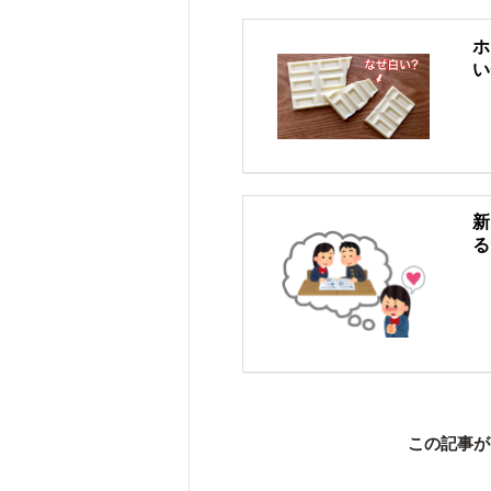
ホ
い
新
る
この記事が