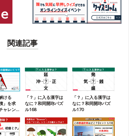
関連記事
解ける
「？」に入る漢字は
「？」に入る漢字は
積」を求
なに？和同開珎パズ
なに？和同開珎パズ
チャレン
ル168
ル170