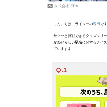
株式会社JERA
PR
こんにちは！ライターの
森田
で
サクッと挑戦できるクイズシリ
かわいらしい駅名
に関するクイ
ていますよ。
Q.1