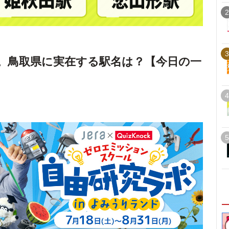
2
3
。鳥取県に実在する駅名は？【今日の一
4
5