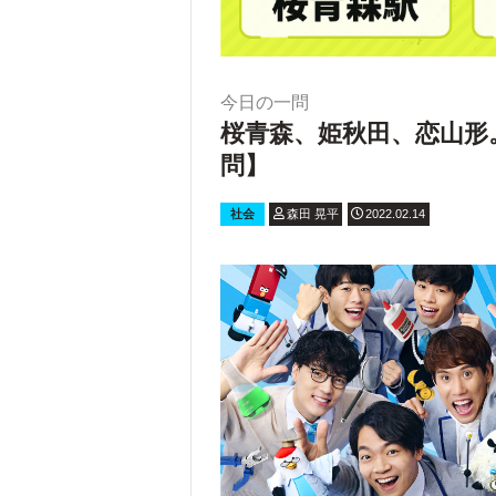
今日の一問
桜青森、姫秋田、恋山形
問】
社会
森田 晃平
2022.02.14