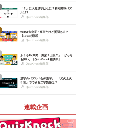
「？」に入る漢字はなに？和同開珎パズ
ル177
QuizKnock編集部
WHAT大会長・東言だけど質問ある？
【100の質問】
QuizKnock編集部
ふくらP×東問「海派？山派？」「どっち
も怖い」【QuizKnock雑談中】
QuizKnock編集部
漢字のパズル「合体漢字」！「又火土火
忄言」でできる二字熟語は？
QuizKnock編集部
連載企画