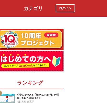
カテゴリ
ログイン
社会
スポーツ
時事ニュース
特集
ランキング
小学生でできる「転がる2つの円」の問
題、あなたは解ける？
木村 真実子