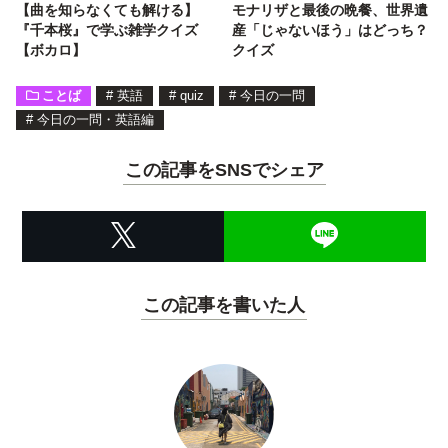
【曲を知らなくても解ける】
モナリザと最後の晩餐、世界遺
『千本桜』で学ぶ雑学クイズ
産「じゃないほう」はどっち？
【ボカロ】
クイズ
ことば
#
英語
#
quiz
#
今日の一問
#
今日の一問・英語編
この記事をSNSでシェア
この記事を書いた人