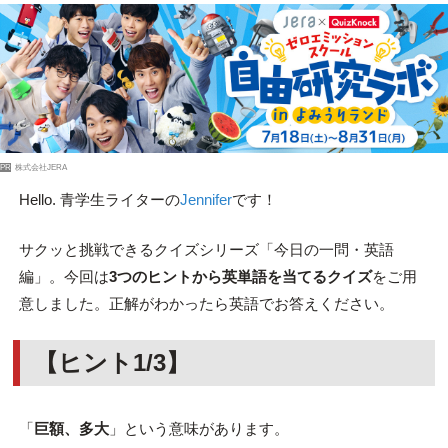
PR
株式会社JERA
Hello. 青学生ライターの
Jennifer
です！
サクッと挑戦できるクイズシリーズ「今日の一問・英語
編」。今回は
3つのヒントから英単語を当てるクイズ
をご用
意しました。正解がわかったら英語でお答えください。
【ヒント1/3】
「
巨額、多大
」という意味があります。