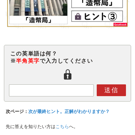
この英単語は何？
※
半角英字
で入力してください
送信
次ページ：
次が最終ヒント。正解がわかりますか？
先に答えを知りたい方は
こちら
へ。