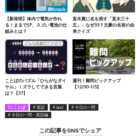
【新発明】体内で電気が作れ
直木賞に名を残す「直木三十
る！まるでSF、スゴい電池の仕
五」←なぜ35？文豪の名前の由
組みとは？
来クイズ
ことばのパズル「ひらがなダイ
週刊！難問ピックアップ
ヤル」！ズラしてできる言葉
【12/30-1/5】
は？【37】
ことば
#
英語
#
quiz
#
今日の一問
#
今日の一問・英語編
この記事をSNSでシェア