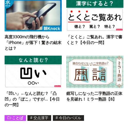
高度3300mの飛行機から
「とくと」ご覧あれ。漢字で書
「iPhone」が落下！驚きの結末
くと？【今日の一問】
とは？
「凹い」←なんと読む？「凸
鏡写しになった二字熟語の正体
凹」の「ぼこ」ですが…【今日
を見破れ！ミラー熟語【8】
の一問】
ことば
#
交点漢字
#
今日のパズル