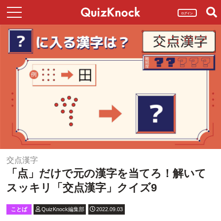
ログイン
交点漢字
「点」だけで元の漢字を当てろ！解いて
スッキリ「交点漢字」クイズ9
ことば
QuizKnock編集部
2022.09.03