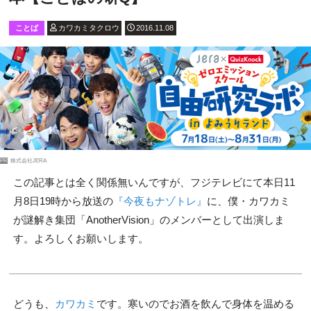
ことば
カワカミタクロウ
2016.11.08
PR
株式会社JERA
この記事とは全く関係無いんですが、フジテレビにて本日11
月8日19時から放送の
『今夜もナゾトレ』
に、僕・カワカミ
が謎解き集団「AnotherVision」のメンバーとして出演しま
す。よろしくお願いします。
どうも、
カワカミ
です。寒いのでお酒を飲んで身体を温める