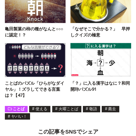
亀田製菓の柿の種がなんと○○○
「なぜそこで分かる？」 早押
に認定！？
しクイズの極意
ことばのパズル「ひらがなダイ
「？」に入る漢字はなに？和同
ヤル」！ズラしてできる言葉
開珎パズル91
は？【47】
ことば
#
使える
#
火曜ことば
#
敬語
#
薨去
#
ヤバい！
この記事をSNSでシェア