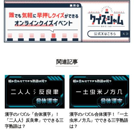
関連記事
漢字のパズル「合体漢字」！
漢字のパズル合体漢字！「一土
「二人人氵反良聿」でできる三
虫米ノ方几」でできる三字熟語
字熟語は？
は？