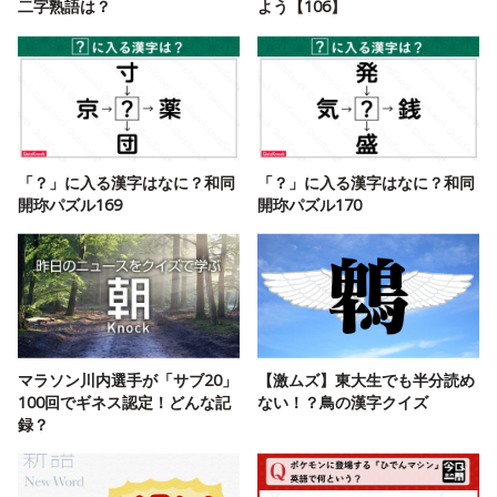
二字熟語は？
よう【106】
「？」に入る漢字はなに？和同
「？」に入る漢字はなに？和同
開珎パズル169
開珎パズル170
マラソン川内選手が「サブ20」
【激ムズ】東大生でも半分読め
100回でギネス認定！どんな記
ない！？鳥の漢字クイズ
録？