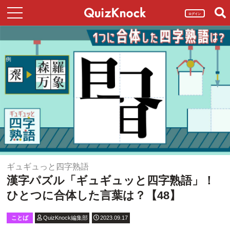
ログイン
ギュギュっと四字熟語
漢字パズル「ギュギュッと四字熟語」！
ひとつに合体した言葉は？【48】
ことば
QuizKnock編集部
2023.09.17