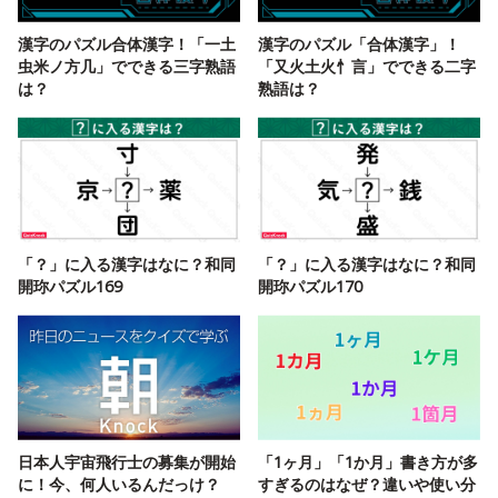
漢字のパズル合体漢字！「一土
漢字のパズル「合体漢字」！
虫米ノ方几」でできる三字熟語
「又火土火忄言」でできる二字
は？
熟語は？
「？」に入る漢字はなに？和同
「？」に入る漢字はなに？和同
開珎パズル169
開珎パズル170
日本人宇宙飛行士の募集が開始
「1ヶ月」「1か月」書き方が多
に！今、何人いるんだっけ？
すぎるのはなぜ？違いや使い分