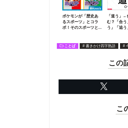
ポケモンが「歴史あ
「道う」←
るスポーツ」とコラ
む？「合う
ボ！そのスポーツと
う」「追う
は？
かと同じで
ことば
#
書きかけ四字熟語
#
この
こ