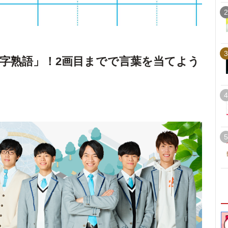
2
3
字熟語」！2画目までで言葉を当てよう
4
5