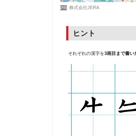
株式会社JERA
PR
ヒント
それぞれの漢字を
3画目まで書い