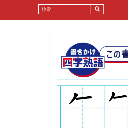
謎解き
コラム
常識
理系