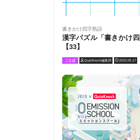
書きかけ四字熟語
漢字パズル「書きかけ四
【33】
ことば
QuizKnock編集部
2023.05.17