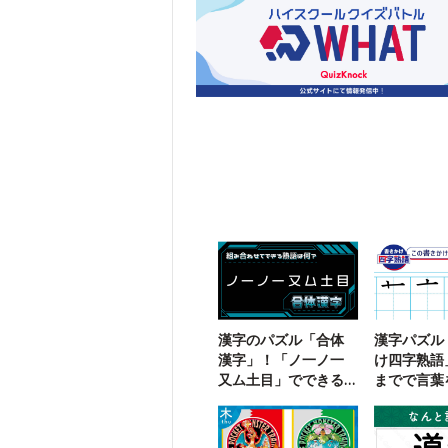
漢字のパズル「合体
漢字パズル
漢字」！「ノ一ノ一
け四字熟語
又ム土目」でできる
までで言葉
二字熟語は？
う【108】