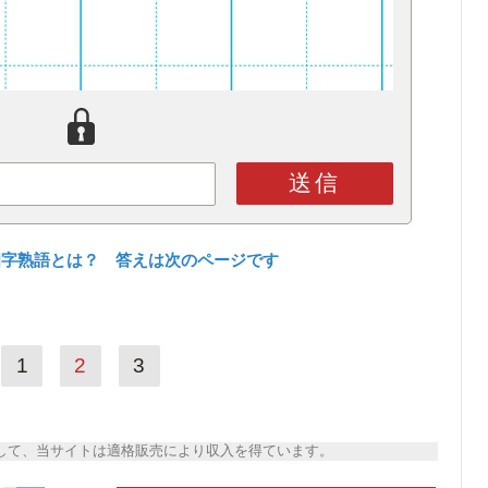
送信
四字熟語とは？ 答えは次のページです
1
2
3
トとして、当サイトは適格販売により収入を得ています。