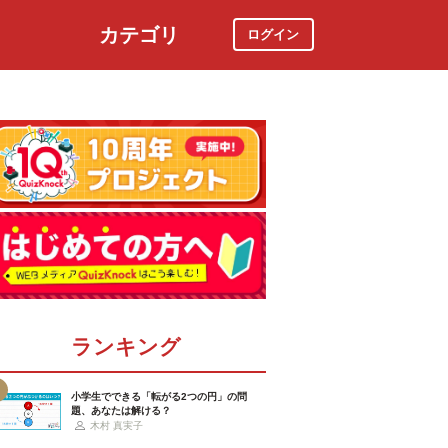
カテゴリ
ログイン
社会
スポーツ
時事ニュース
特集
ランキング
小学生でできる「転がる2つの円」の問
題、あなたは解ける？
木村 真実子