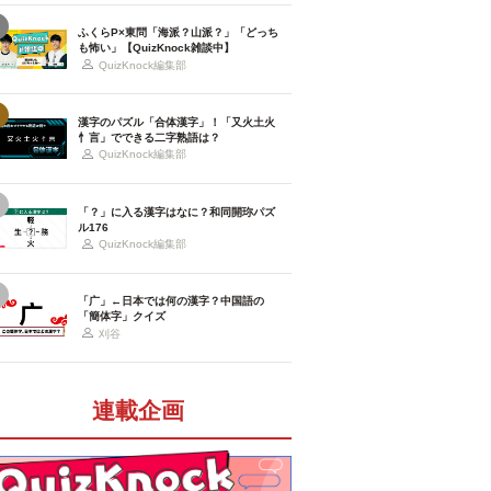
ふくらP×東問「海派？山派？」「どっち
も怖い」【QuizKnock雑談中】
QuizKnock編集部
漢字のパズル「合体漢字」！「又火土火
忄言」でできる二字熟語は？
QuizKnock編集部
「？」に入る漢字はなに？和同開珎パズ
ル176
QuizKnock編集部
「广」←日本では何の漢字？中国語の
「簡体字」クイズ
刈谷
連載企画