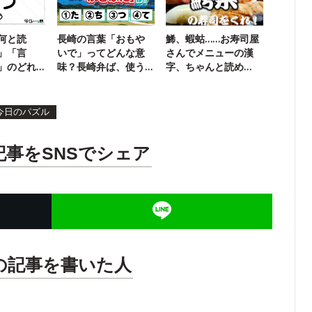
何と読
長崎の言葉「おもや
鯑、蝦蛄……お寿司屋
」「言
いで」ってどんな意
さんでメニューの漢
」のどれ
味？長崎弁ば、使う
字、ちゃんと読め
す
てみらんね！
る？
今日のパズル
記事をSNSでシェア
の記事を書いた人