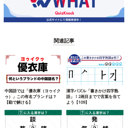
関連記事
中国語では「優衣庫（ヨゥイク
漢字パズル「書きかけ四字熟
ゥ）」この有名ブランドは？
語」！2画目までで言葉を当て
【勘で解ける】
よう【109】