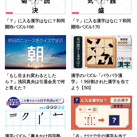
「？」に入る漢字はなに？和同
「？」に入る漢字はなに？和同
開珎パズル166
開珎パズル170
「もし生まれ変わるとした
漢字のパズル「バラバラ漢
ら？」浅田真央は引退会見で何
字」！9分割された漢字を当て
と答えた？
よう【50】
漢字パズル「書きかけ四字熟
「点」だけで元の漢字を当て