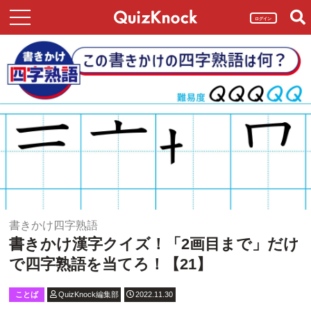
ログイン
書きかけ四字熟語
書きかけ漢字クイズ！「2画目まで」だけ
で四字熟語を当てろ！【21】
ことば
QuizKnock編集部
2022.11.30