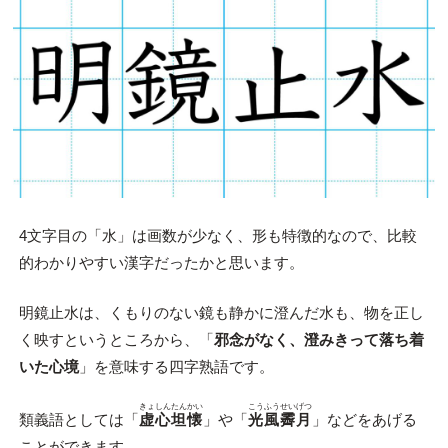
4文字目の「水」は画数が少なく、形も特徴的なので、比較
的わかりやすい漢字だったかと思います。
明鏡止水は、くもりのない鏡も静かに澄んだ水も、物を正し
く映すというところから、「
邪念がなく、澄みきって落ち着
いた心境
」を意味する四字熟語です。
きょしんたんかい
こうふうせいげつ
類義語としては「
虚心坦懐
」や「
光風霽月
」などをあげる
ことができます。