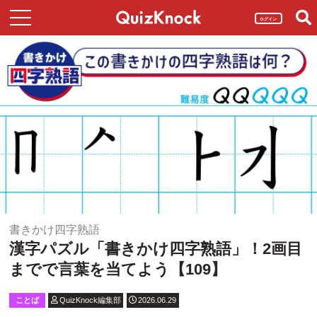
ログイン
書きかけ四字熟語
漢字パズル「書きかけ四字熟語」！2画目
までで言葉を当てよう【109】
ことば
QuizKnock編集部
2026.06.29