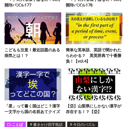
開珎パズル177
開珎パズル178
こどもも注意！最近話題のある
簡単な英単語、英語で聞かれた
病気とは！？
らわかる？ 英英辞典で十番勝
負！【vol.4】
「星」って書く国はどこ？漢字
【垈】山梨県にしかない漢字が
一文字から国の名前あてクイズ
存在する！？【垈】
ことば
#
書きかけ四字熟語
#
今日のパズル