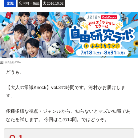
常識
河村・拓哉
2016.10.02
PR
株式会社JERA
どうも。
【大人の常識Knock】vol.3の時間です。河村がお届けしま
す。
多種多様な視点・ジャンルから、知らないとマズい知識であ
なたを試します。 今回はこの10問。ではどうぞ。
Q.1